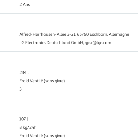
2 Ans
Alfred-Herrhausen-Allee 3-21, 65760 Eschborn, Allemagne
LG Electronics Deutschland GmbH, gpsr@lge.com
234 l
Froid Ventilé (sans givre)
3
107 l
8 kg/24h
Froid Ventilé (sans givre)