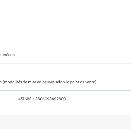
 année(s)
in (modalités de mise en oeuvre selon le point de vente).
451688 / 8806098492800