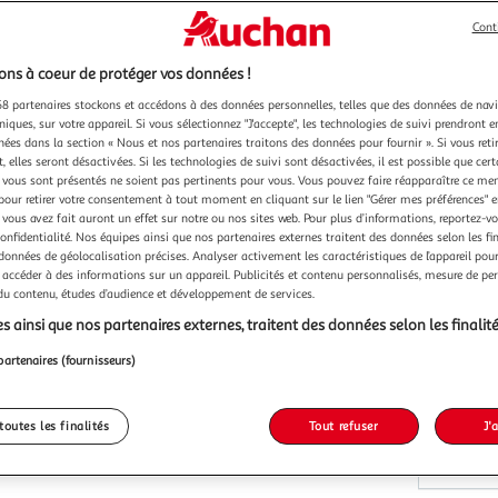
Cont
ns à coeur de protéger vos données !
Vendu p
8 partenaires stockons et accédons à des données personnelles, telles que des données de nav
niques, sur votre appareil. Si vous sélectionnez "J'accepte", les technologies de suivi prendront e
chées dans la section « Nous et nos partenaires traitons des données pour fournir ». Si vous retir
 elles seront désactivées. Si les technologies de suivi sont désactivées, il est possible que cer
vous sont présentés ne soient pas pertinents pour vous. Vous pouvez faire réapparaître ce me
pour retirer votre consentement à tout moment en cliquant sur le lien "Gérer mes préférences" 
 vous avez fait auront un effet sur notre ou nos sites web. Pour plus d’informations, reportez-v
Vendu p
confidentialité. Nos équipes ainsi que nos partenaires externes traitent des données selon les fi
 données de géolocalisation précises. Analyser activement les caractéristiques de l’appareil pour 
735,8
 accéder à des informations sur un appareil. Publicités et contenu personnalisés, mesure de p
 du contenu, études d’audience et développement de services.
735,88€ / pc
dont 24,24€ d
s ainsi que nos partenaires externes, traitent des données selon les finalité
dont 24,24€ d
partenaires (fournisseurs)
toutes les finalités
Tout refuser
J'