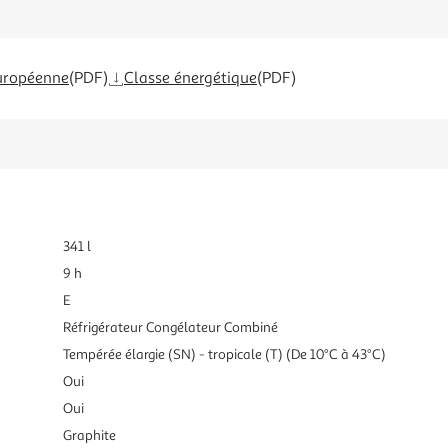
uropéenne
(PDF)
Classe énergétique
(PDF)
341 l
9 h
E
Réfrigérateur Congélateur Combiné
Tempérée élargie (SN) - tropicale (T) (De 10°C à 43°C)
Oui
Oui
Graphite