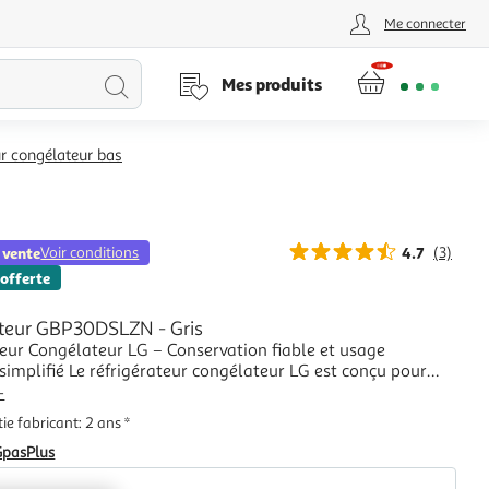
Me connecter
Lancer
Mes produits
la
ur congélateur bas
recherche
 vente
Voir conditions
4.7
(3)
 offerte
ateur GBP30DSLZN - Gris
teur Congélateur LG – Conservation fiable et usage
simplifié Le réfrigérateur congélateur LG est conçu pour
 conservation efficace des aliments tout en garantissant une
+
n simple, sûre et adaptée à la vie de tous les jours. Un
ie fabricant: 2 ans *
utilisation pensé pour v
GpasPlus