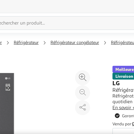
r
Réfrigérateur
Réfrigérateur congélateur
Réfrigérate
Meilleure
Agrandir
Livraison
LG
l'illustration
Réfrigér
à
Réduire
Réfrigéra
200%
l'illustration
quotidien 
à
Partager
offrir une
En savoir 
100
le
utilisatio
Garant
confort d’
%
produit
Vendu par