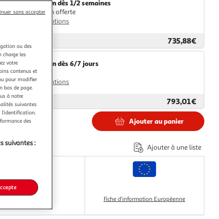
Livraison dès 1/2 semaines
Livraison offerte
inuer sans accepter
Plus d'options
735,88€
ar
GpasPlus
igation ou des
n charge les
ez votre
Livraison dès 6/7 jours
tains contenus et
4,99€
nu pour modifier
Plus d'options
en bas de page.
ous à notre
793,01€
ar
Multishop
nalités suivantes
l’identification.
8€
Ajouter au panier
erformance des
e
'éco-part.
s suivantes :
Ajouter à une liste
'éco part. mobilier.
accepte
Classe énergétique
Fiche d'information Européenne