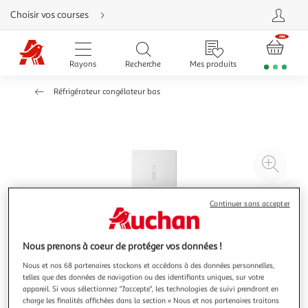
Aller
Choisir vos courses
directement
au
contenu
Aller
directement
Rayons
Recherche
Mes produits
à
la
recherche
Réfrigérateur congélateur bas
Aller
directement
à
la
navigation
Aller
directement
à
Agr
la
rubrique
l'il
besoin
d'aide
à
Réd
Continuer sans accepter
20
l'il
à
Par
100
le
Nous prenons à coeur de protéger vos données !
%
pro
Nous et nos 68 partenaires stockons et accédons à des données personnelles,
telles que des données de navigation ou des identifiants uniques, sur votre
appareil. Si vous sélectionnez "J'accepte", les technologies de suivi prendront en
charge les finalités affichées dans la section « Nous et nos partenaires traitons