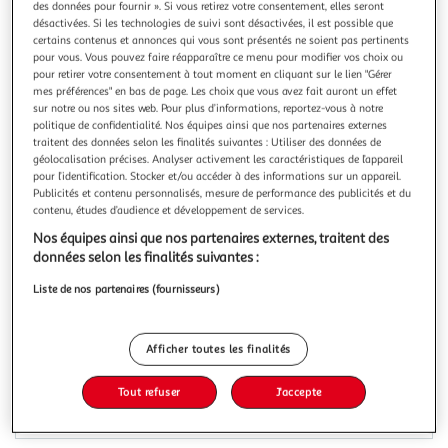
Illustration
Illustration
des données pour fournir ». Si vous retirez votre consentement, elles seront
désactivées. Si les technologies de suivi sont désactivées, il est possible que
précédente
suivante
certains contenus et annonces qui vous sont présentés ne soient pas pertinents
pour vous. Vous pouvez faire réapparaître ce menu pour modifier vos choix ou
pour retirer votre consentement à tout moment en cliquant sur le lien "Gérer
mes préférences" en bas de page. Les choix que vous avez fait auront un effet
5.0
(2)
sur notre ou nos sites web. Pour plus d’informations, reportez-vous à notre
LG
politique de confidentialité. Nos équipes ainsi que nos partenaires externes
traitent des données selon les finalités suivantes : Utiliser des données de
Réfrigérateur combiné GBV3110EPY
géolocalisation précises. Analyser activement les caractéristiques de l’appareil
Filtre anti bacterien : Non Volume : De 250 à 350 litres
pour l’identification. Stocker et/ou accéder à des informations sur un appareil.
Fonction réfrigération rapide : : Oui Volume du réfrigérateur
Publicités et contenu personnalisés, mesure de performance des publicités et du
en litres (présent sur le Label Energie) : 234 L
En savoir +
contenu, études d’audience et développement de services.
Nos équipes ainsi que nos partenaires externes, traitent des
Vous voulez connaître le prix de ce produit ?
données selon les finalités suivantes :
Afficher le prix
Liste de nos partenaires (fournisseurs)
Afficher toutes les finalités
Tout refuser
J'accepte
Classe énergétique