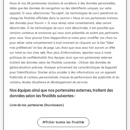
Illustration
Illu
Nous et nos 68 partenaires stockons et accédons à des données personnelles,
précédente
sui
telles que des données de navigation ou des identifiants uniques, sur votre
appareil. Si vous sélectionnez "J'accepte", les technologies de suivi prendront en
charge les finalités affichées dans la section « Nous et nos partenaires traitons
des données pour fournir ». Si vous retirez votre consentement, elles seront
désactivées. Si les technologies de suivi sont désactivées, il est possible que
1
(1)
certains contenus et annonces qui vous sont présentés ne soient pas pertinents
LG
pour vous. Vous pouvez faire réapparaître ce menu pour modifier vos choix ou
Réfrigérateur américain GSXV80PZLE, 635 L, Froid
pour retirer votre consentement à tout moment en cliquant sur le lien "Gérer
mes préférences" en bas de page. Les choix que vous avez fait auront un effet
ventilé No frost
sur notre ou nos sites web. Pour plus d’informations, reportez-vous à notre
Classe E, Distributeur eau et glaçons, Platinium, Pose libre
politique de confidentialité. Nos équipes ainsi que nos partenaires externes
En savoir +
traitent des données selon les finalités suivantes : Utiliser des données de
géolocalisation précises. Analyser activement les caractéristiques de l’appareil
Garantie fabricant: 2 ans *
pour l’identification. Stocker et/ou accéder à des informations sur un appareil.
Auchan
Vendu par
Publicités et contenu personnalisés, mesure de performance des publicités et du
contenu, études d’audience et développement de services.
Livraison dès 1/2 semaines
Nos équipes ainsi que nos partenaires externes, traitent des
79,00€
données selon les finalités suivantes :
Plus d'options
Liste de nos partenaires (fournisseurs)
1 519,99€
Bientôt dispo !
1 519,99€ / pce
Afficher toutes les finalités
dont 23,00€ d'éco-part.