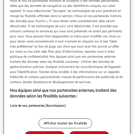
Illustration
Illustration
Nous et nos 68 partenaires stockons et accédons à des données personnelles,
telles que des données de navigation ou des identifiants uniques, sur votre
précédente
suivante
appareil. Si vous sélectionnez "J'accepte", les technologies de suivi prendront en
charge les finalités affichées dans la section « Nous et nos partenaires traitons
des données pour fournir ». Si vous retirez votre consentement, elles seront
Livraison offerte
désactivées. Si les technologies de suivi sont désactivées, il est possible que
certains contenus et annonces qui vous sont présentés ne soient pas pertinents
pour vous. Vous pouvez faire réapparaître ce menu pour modifier vos choix ou
3.8
(71)
pour retirer votre consentement à tout moment en cliquant sur le lien "Gérer
LG
mes préférences" en bas de page. Les choix que vous avez fait auront un effet
Lave linge séchant hublot f964r35wrs
sur notre ou nos sites web. Pour plus d’informations, reportez-vous à notre
politique de confidentialité. Nos équipes ainsi que nos partenaires externes
prêt à ranger : Oui Connecté : Non Programme auto-
traitent des données selon les finalités suivantes : Utiliser des données de
nettoyant : nettoyage du tambour, permet d'éliminer la
géolocalisation précises. Analyser activement les caractéristiques de l’appareil
saleté et les bactéries pour assurer un lavage performant
En savoir +
pour l’identification. Stocker et/ou accéder à des informations sur un appareil.
et optimiser l'entretien Consommation d'électricité pour
Vendu par
Nouveaux Marchands
Publicités et contenu personnalisés, mesure de performance des publicités et du
100 cycles (programme éco, lavag...
contenu, études d’audience et développement de services.
Livraison dès 8/9 jours
Nos équipes ainsi que nos partenaires externes, traitent des
Livraison offerte
données selon les finalités suivantes :
Plus d'options
Liste de nos partenaires (fournisseurs)
689,85€
Vendu par
Nouveaux Marchands
Livraison dès 2/3 jours
Afficher toutes les finalités
Livraison offerte