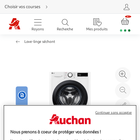
Aller
Choisir vos courses
directement
au
contenu
Aller
directement
Rayons
Recherche
Mes produits
à
la
recherche
Lave-linge séchant
Aller
directement
à
la
navigation
Aller
directement
à
Agr
la
rubrique
l'il
besoin
d'aide
à
Réd
20
l'il
à
Par
100
le
Continuer sans accepter
%
pro
Nous prenons à coeur de protéger vos données !