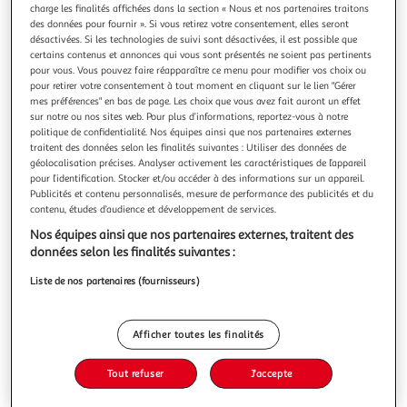
charge les finalités affichées dans la section « Nous et nos partenaires traitons
des données pour fournir ». Si vous retirez votre consentement, elles seront
désactivées. Si les technologies de suivi sont désactivées, il est possible que
certains contenus et annonces qui vous sont présentés ne soient pas pertinents
pour vous. Vous pouvez faire réapparaître ce menu pour modifier vos choix ou
pour retirer votre consentement à tout moment en cliquant sur le lien "Gérer
LETTRES D'ENCHANTEMENT TOME 2 :
mes préférences" en bas de page. Les choix que vous avez fait auront un effet
IMPITOYABLES SERMENTS, Ross Rebecca
sur notre ou nos sites web. Pour plus d’informations, reportez-vous à notre
Séparés par la guerre, réunis par l'amour. Deux semaines se
politique de confidentialité. Nos équipes ainsi que nos partenaires externes
sont écoulées depuis qu'Iris Winnow est rentrée du front, le
traitent des données selon les finalités suivantes : Utiliser des données de
coeur brisé. Mais la guerre est loin d'être terminée. Roman
En savoir +
géolocalisation précises. Analyser activement les caractéristiques de l’appareil
a disparu et la ville d'Oath vit toujours dans l'ignorance.
pour l’identification. Stocker et/ou accéder à des informations sur un appareil.
Vous voulez connaître le prix de ce produit ?
Publicités et contenu personnalisés, mesure de performance des publicités et du
Lorsqu'Iris a l'occasion de se rapprocher des combats, elle
contenu, études d’audience et développement de services.
Afficher le prix
Nos équipes ainsi que nos partenaires externes, traitent des
données selon les finalités suivantes :
Liste de nos partenaires (fournisseurs)
Description
Afficher toutes les finalités
Caractéristiques
Tout refuser
J'accepte