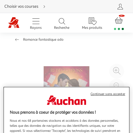
Aller
Choisir vos courses
directement
au
contenu
Aller
directement
Rayons
Recherche
Mes produits
à
la
recherche
Romance fantastique ado
Aller
directement
à
la
navigation
Aller
directement
à
Agr
la
rubrique
l'il
besoin
d'aide
à
Réd
20
l'il
Continuer sans accepter
à
Par
100
le
Nous prenons à coeur de protéger vos données !
%
pro
Nous et nos 68 partenaires stockons et accédons à des données personnelles,
telles que des données de navigation ou des identifiants uniques, sur votre
appareil. Si vous sélectionnez "J'accepte", les technologies de suivi prendront en