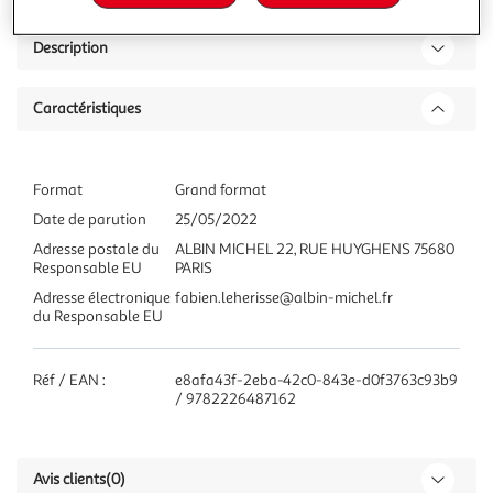
Description
Caractéristiques
Format
Grand format
Date de parution
25/05/2022
Adresse postale du
ALBIN MICHEL 22, RUE HUYGHENS 75680
Responsable EU
PARIS
Adresse électronique
fabien.leherisse@albin-michel.fr
du Responsable EU
Réf / EAN :
e8afa43f-2eba-42c0-843e-d0f3763c93b9
/ 9782226487162
Avis clients
(0)