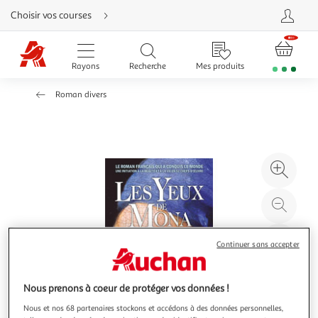
Aller
Choisir vos courses
directement
au
contenu
Aller
directement
Rayons
Recherche
Mes produits
à
la
recherche
Roman divers
Aller
directement
à
la
navigation
Aller
directement
à
Agr
la
rubrique
l'il
besoin
d'aide
à
Réd
20
l'il
à
Par
Continuer sans accepter
100
le
%
pro
Nous prenons à coeur de protéger vos données !
Nous et nos 68 partenaires stockons et accédons à des données personnelles,