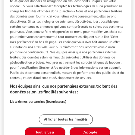
telles que des données de navigation ou des identifiants uniques, sur votre
appareil. Si vous sélectionnez "J'accepte", les technologies de suivi prendront en
charge les finalités affichées dans la section « Nous et nos partenaires traitons
des données pour fournir ». Si vous retirez votre consentement, elles seront
désactivées. Si les technologies de suivi sont désactivées, il est possible que
Meilleure vente
certains contenus et annonces qui vous sont présentés ne soient pas pertinents
pour vous. Vous pouvez faire réapparaître ce menu pour modifier vos choix ou
LES YEUX DE MONA, Schlesser Thomas
pour retirer votre consentement à tout moment en cliquant sur le lien "Gérer
Palmarès Les 100 livres de l'année 2024 - Lire Magazine Le
mes préférences" en bas de page. Les choix que vous avez fait auront un effet
sur notre ou nos sites web. Pour plus d’informations, reportez-vous à notre
livre que le monde entier s'arrache . Le Figaro Une ode à la
politique de confidentialité. Nos équipes ainsi que nos partenaires externes
beauté et à la sagesse . Le Parisien Les Yeux de Mona n'est
En savoir +
traitent des données selon les finalités suivantes : Utiliser des données de
pas seulement un roman d'initiation à l'art , il est aussi un
Vendu par
GpasPlus
géolocalisation précises. Analyser activement les caractéristiques de l’appareil
conte universel . La Croix Elu Livre de l'année 2025
pour l’identification. Stocker et/ou accéder à des informations sur un appareil.
Livraison dès 6/7 jours
Publicités et contenu personnalisés, mesure de performance des publicités et du
5,50€
contenu, études d’audience et développement de services.
Plus d'options
Nos équipes ainsi que nos partenaires externes, traitent des
données selon les finalités suivantes :
22,90€
Vendu par
GpasPlus
Liste de nos partenaires (fournisseurs)
Ajouter au panier
22,90€
Afficher toutes les finalités
Ajouter à une liste
Tout refuser
J'accepte