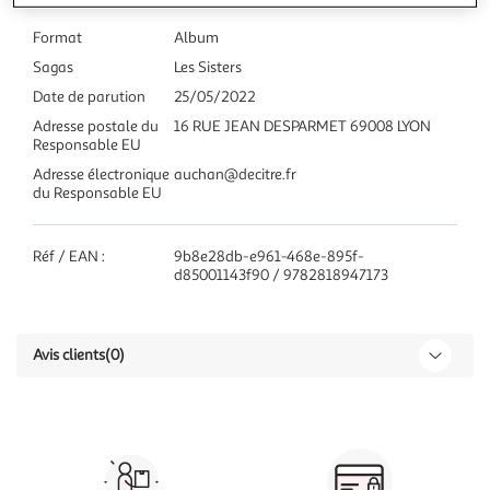
Format
Album
Sagas
Les Sisters
Date de parution
25/05/2022
Adresse postale du
16 RUE JEAN DESPARMET 69008 LYON
Responsable EU
Adresse électronique
auchan@decitre.fr
du Responsable EU
Réf / EAN :
9b8e28db-e961-468e-895f-
d85001143f90 / 9782818947173
Avis clients
(0)