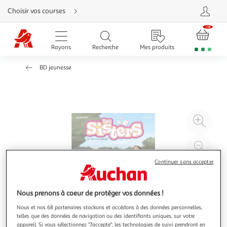
Aller
Choisir vos courses
directement
au
contenu
Aller
directement
Rayons
Recherche
Mes produits
à
la
recherche
BD jeunesse
Aller
directement
à
la
navigation
Aller
directement
à
Agr
la
rubrique
l'il
besoin
d'aide
à
Réd
20
l'il
Continuer sans accepter
à
Par
100
le
%
pro
Nous prenons à coeur de protéger vos données !
Nous et nos 68 partenaires stockons et accédons à des données personnelles,
telles que des données de navigation ou des identifiants uniques, sur votre
appareil. Si vous sélectionnez "J'accepte", les technologies de suivi prendront en