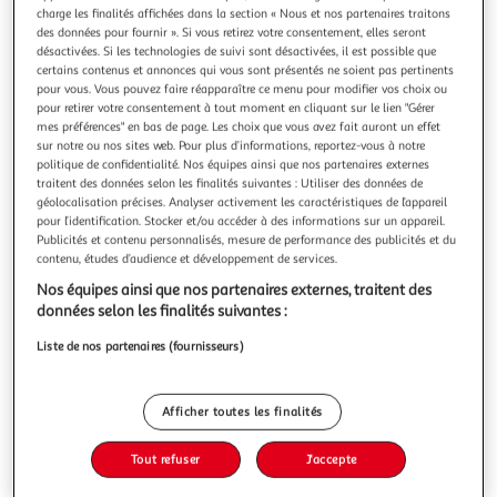
charge les finalités affichées dans la section « Nous et nos partenaires traitons
des données pour fournir ». Si vous retirez votre consentement, elles seront
désactivées. Si les technologies de suivi sont désactivées, il est possible que
certains contenus et annonces qui vous sont présentés ne soient pas pertinents
pour vous. Vous pouvez faire réapparaître ce menu pour modifier vos choix ou
LES SISTERS TOME 13 : KRO D'LA CHANCE !, Cazenove
pour retirer votre consentement à tout moment en cliquant sur le lien "Gérer
mes préférences" en bas de page. Les choix que vous avez fait auront un effet
Christophe
sur notre ou nos sites web. Pour plus d’informations, reportez-vous à notre
Les deux tornades font souffler un vent de folie sur la BD !
politique de confidentialité. Nos équipes ainsi que nos partenaires externes
Marine a une nouvelle lubie. Elle s'est mise en tête de
traitent des données selon les finalités suivantes : Utiliser des données de
mettre le sort à rude épreuve. Elle se lance dans la quête
En savoir +
géolocalisation précises. Analyser activement les caractéristiques de l’appareil
du trèfle à quatre feuilles afin de vérifier si oui ou non elle
pour l’identification. Stocker et/ou accéder à des informations sur un appareil.
Vous voulez connaître le prix de ce produit ?
a de la chance. De son côté, Wendy semble ne plus en avoir.
Publicités et contenu personnalisés, mesure de performance des publicités et du
contenu, études d’audience et développement de services.
Afficher le prix
Nos équipes ainsi que nos partenaires externes, traitent des
données selon les finalités suivantes :
Liste de nos partenaires (fournisseurs)
Description
Afficher toutes les finalités
Caractéristiques
Tout refuser
J'accepte