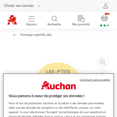
Aller
Choisir vos courses
directement
au
contenu
Aller
directement
Rayons
Recherche
Mes produits
à
la
recherche
Fromages apéritifs, dés
Aller
directement
à
la
navigation
Aller
directement
à
Agr
la
rubrique
l'il
besoin
d'aide
à
Réd
20
l'il
Continuer sans accepter
à
Par
100
le
Nous prenons à coeur de protéger vos données !
%
pro
Nous et nos 68 partenaires stockons et accédons à des données personnelles,
telles que des données de navigation ou des identifiants uniques, sur votre
appareil. Si vous sélectionnez "J'accepte", les technologies de suivi prendront en
charge les finalités affichées dans la section « Nous et nos partenaires traitons