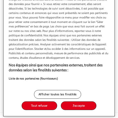
des données pour fournir ». Si vous retirez votre consentement, elles seront
désactivées. Si les technologies de suivi sont désactivées, il est possible que
certains contenus et annonces qui vous sont présentés ne soient pas pertinents
pour vous. Vous pouvez faire réapparaître ce menu pour modifier vos choix ou
pour retirer votre consentement à tout moment en cliquant sur le lien "Gérer
LES P'TITS APEROS
mes préférences" en bas de page. Les choix que vous avez fait auront un effet
sur notre ou nos sites web. Pour plus d’informations, reportez-vous à notre
Dés de gouda vieux
politique de confidentialité. Nos équipes ainsi que nos partenaires externes
Gouda affiné sur planches en bois. Pas compromis : les
traitent des données selon les finalités suivantes : Utiliser des données de
Pays-Bas sont son pays d'origine.
géolocalisation précises. Analyser activement les caractéristiques de l’appareil
En savoir +
pour l’identification. Stocker et/ou accéder à des informations sur un appareil.
Publicités et contenu personnalisés, mesure de performance des publicités et du
100g
contenu, études d’audience et développement de services.
Vous voulez connaître le prix de ce produit ?
Nos équipes ainsi que nos partenaires externes, traitent des
données selon les finalités suivantes :
Afficher le prix
Liste de nos partenaires (fournisseurs)
Afficher toutes les finalités
Tout refuser
J'accepte
Frais