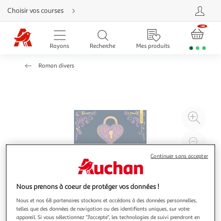
Aller
Choisir vos courses
directement
au
contenu
Aller
directement
Rayons
Recherche
Mes produits
à
la
recherche
Roman divers
Aller
directement
à
la
navigation
Aller
directement
à
Agr
la
rubrique
l'il
besoin
d'aide
à
Réd
20
l'il
Continuer sans accepter
à
Par
100
le
Nous prenons à coeur de protéger vos données !
%
pro
Nous et nos 68 partenaires stockons et accédons à des données personnelles,
telles que des données de navigation ou des identifiants uniques, sur votre
appareil. Si vous sélectionnez "J'accepte", les technologies de suivi prendront en