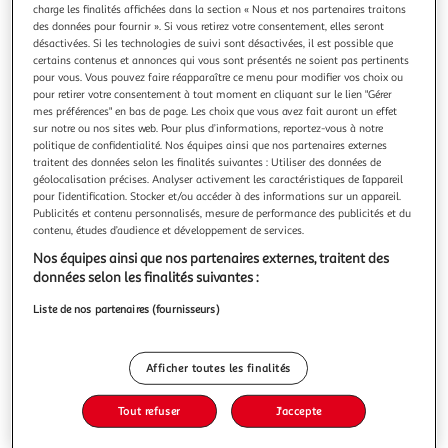
charge les finalités affichées dans la section « Nous et nos partenaires traitons
des données pour fournir ». Si vous retirez votre consentement, elles seront
désactivées. Si les technologies de suivi sont désactivées, il est possible que
certains contenus et annonces qui vous sont présentés ne soient pas pertinents
pour vous. Vous pouvez faire réapparaître ce menu pour modifier vos choix ou
pour retirer votre consentement à tout moment en cliquant sur le lien "Gérer
LES LIAISONS DANGEREUSES, Choderlos de Laclos
mes préférences" en bas de page. Les choix que vous avez fait auront un effet
Pierre-Ambroise-François
sur notre ou nos sites web. Pour plus d’informations, reportez-vous à notre
Mensonges, libertinage, manipulation, cruauté : rien
politique de confidentialité. Nos équipes ainsi que nos partenaires externes
n'arrête la marquise de Merteuil et le vicomte de Valmont.
traitent des données selon les finalités suivantes : Utiliser des données de
Elle veut se venger, il veut la reconquérir en lui prouvant ses
En savoir +
géolocalisation précises. Analyser activement les caractéristiques de l’appareil
exploits. La guerre des sexes est déclarée. Le pièce infernal
pour l’identification. Stocker et/ou accéder à des informations sur un appareil.
Vous voulez connaître le prix de ce produit ?
Publicités et contenu personnalisés, mesure de performance des publicités et du
donc Cécile de Volanges et la présidente de Tourvel sont les
contenu, études d’audience et développement de services.
p
Afficher le prix
Nos équipes ainsi que nos partenaires externes, traitent des
données selon les finalités suivantes :
Liste de nos partenaires (fournisseurs)
Description
Afficher toutes les finalités
Caractéristiques
Tout refuser
J'accepte