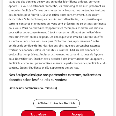
telles que des données de navigation ou des identifiants uniques, sur votre
appareil. Si vous sélectionnez "J'accepte", les technologies de suivi prendront en
charge les finalités affichées dans la section « Nous et nos partenaires traitons
des données pour fournir ». Si vous retirez votre consentement, elles seront
désactivées. Si les technologies de suivi sont désactivées, il est possible que
certains contenus et annonces qui vous sont présentés ne soient pas pertinents
LES ENQUETES D'HANNAH SWENSEN TOME 3 :
pour vous. Vous pouvez faire réapparaître ce menu pour modifier vos choix ou
MEURTRES ET MUFFINS AUX MYRTILLES, Fluke
pour retirer votre consentement à tout moment en cliquant sur le lien "Gérer
Joanne
mes préférences" en bas de page. Les choix que vous avez fait auront un effet
sur notre ou nos sites web. Pour plus d’informations, reportez-vous à notre
Lake Eden célèbre son premier carnaval d'hiver. Au menu ?
politique de confidentialité. Nos équipes ainsi que nos partenaires externes
Sports de glace, activités pour enfants et... les délicieuses
traitent des données selon les finalités suivantes : Utiliser des données de
pâtisseries du Cookie Jar préparées par la charmante
En savoir +
géolocalisation précises. Analyser activement les caractéristiques de l’appareil
Hannah Swensen. Cerise sur le muffin, Connie MacIntyre,
Vendu par
GpasPlus
pour l’identification. Stocker et/ou accéder à des informations sur un appareil.
vedette d'une célèbre émission de cuisine, sera là pour
Publicités et contenu personnalisés, mesure de performance des publicités et du
signer son livr
Livraison dès 6/7 jours
contenu, études d’audience et développement de services.
3,00€
Nos équipes ainsi que nos partenaires externes, traitent des
Plus d'options
données selon les finalités suivantes :
6,95€
Vendu par
GpasPlus
Liste de nos partenaires (fournisseurs)
Ajouter au panier
6,95€
Afficher toutes les finalités
Ajouter à une liste
Tout refuser
J'accepte