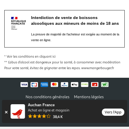
Interdiction de vente de boissons
alcooliques aux mineurs de moins de 18 ans
La preuve de majorité de l'acheteur est exigée au moment de la
vente en ligne.
* Voir les conditions
en cliquant ici
** L’abus d’alcool est dangereux pour la santé, à consommer avec modération
Pour votre santé, évitez de grignoter entre les repas.
www.mangerbouger.fr
Nos conditions générales
Mentions légales
Conditions des offres et promotions
Gérer mes préférences
Auchan France
Politique de confidentialité
Informations légales marketplace
Achat en ligne et magasin
Vers l'App
38,4 K
Auchan 2026 © Tous droits réservés