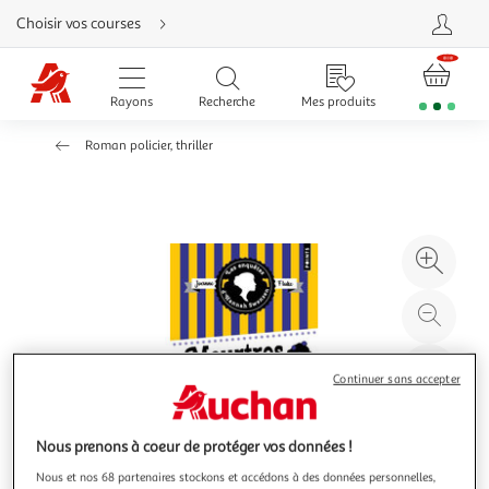
Aller
Choisir vos courses
directement
au
contenu
Aller
directement
Rayons
Recherche
Mes produits
à
la
recherche
Roman policier, thriller
Aller
directement
à
la
navigation
Aller
directement
à
Agr
la
rubrique
l'il
besoin
d'aide
à
Réd
20
l'il
à
Par
Continuer sans accepter
100
le
%
pro
Nous prenons à coeur de protéger vos données !
Nous et nos 68 partenaires stockons et accédons à des données personnelles,