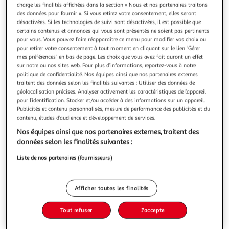
charge les finalités affichées dans la section « Nous et nos partenaires traitons
des données pour fournir ». Si vous retirez votre consentement, elles seront
désactivées. Si les technologies de suivi sont désactivées, il est possible que
certains contenus et annonces qui vous sont présentés ne soient pas pertinents
pour vous. Vous pouvez faire réapparaître ce menu pour modifier vos choix ou
LES DOIGTS VERTS
pour retirer votre consentement à tout moment en cliquant sur le lien "Gérer
mes préférences" en bas de page. Les choix que vous avez fait auront un effet
Graines mélange spécial abeilles BIO Les Doigts Verts
sur notre ou nos sites web. Pour plus d’informations, reportez-vous à notre
Informations produit:Produit: mélange spécial
politique de confidentialité. Nos équipes ainsi que nos partenaires externes
abeillesUnivers: Entretien et soin du jardinUtilisation:
traitent des données selon les finalités suivantes : Utiliser des données de
graines pour semisIssue de l'agriculture
En savoir +
géolocalisation précises. Analyser activement les caractéristiques de l’appareil
pour l’identification. Stocker et/ou accéder à des informations sur un appareil.
biologiqueComposition: Julienne de Mahon, Belle de nuit,
Vendu par
Provence outillage
Publicités et contenu personnalisés, mesure de performance des publicités et du
Bleuet sauvage, Centaurée barbeau, Chrysanthème des
contenu, études d’audience et développement de services.
moissons, Cosmos, Phacélie, Lupin annuel, Coque
Livraison dès 5/6 jours
6,50€
Nos équipes ainsi que nos partenaires externes, traitent des
Plus d'options
données selon les finalités suivantes :
Liste de nos partenaires (fournisseurs)
7,29€
Vendu par
Provence outillage
Ajouter au panier
Afficher toutes les finalités
7,29€
Ajouter à une liste
Tout refuser
J'accepte