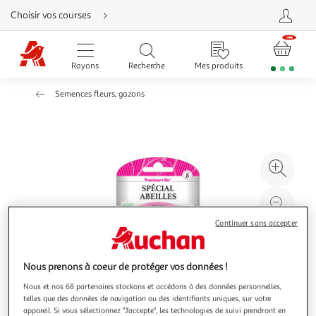
Aller
Choisir vos courses
directement
au
contenu
Aller
directement
Rayons
Recherche
Mes produits
à
la
recherche
Semences fleurs, gazons
Aller
directement
à
la
navigation
Aller
directement
à
Agr
la
rubrique
l'il
besoin
d'aide
à
Réd
20
l'il
Continuer sans accepter
à
Par
100
le
Nous prenons à coeur de protéger vos données !
%
pro
Nous et nos 68 partenaires stockons et accédons à des données personnelles,
telles que des données de navigation ou des identifiants uniques, sur votre
appareil. Si vous sélectionnez "J'accepte", les technologies de suivi prendront en