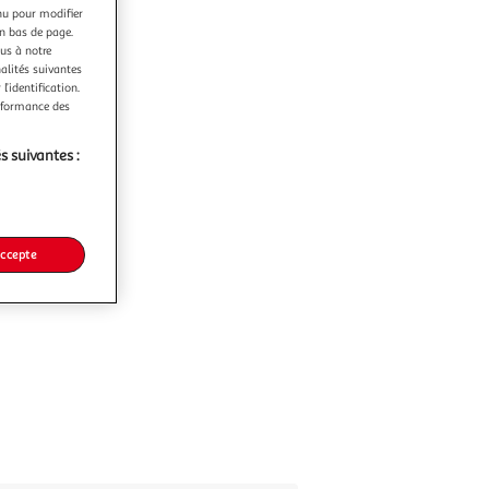
nu pour modifier
en bas de page.
ous à notre
nalités suivantes
l’identification.
erformance des
s suivantes :
accepte