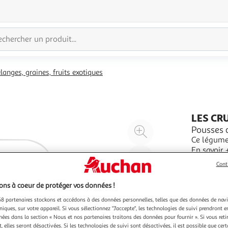
langes, graines, fruits exotiques
LES CR
Agrandir
Pousses 
Ce légume 
l'illustration
En savoir 
à
Réduire
250g
Cont
200%
l'illustration
à
Partager
ns à coeur de protéger vos données !
100
le
8 partenaires stockons et accédons à des données personnelles, telles que des données de nav
%
produit
niques, sur votre appareil. Si vous sélectionnez "J'accepte", les technologies de suivi prendront e
chées dans la section « Nous et nos partenaires traitons des données pour fournir ». Si vous retir
 elles seront désactivées. Si les technologies de suivi sont désactivées, il est possible que cer