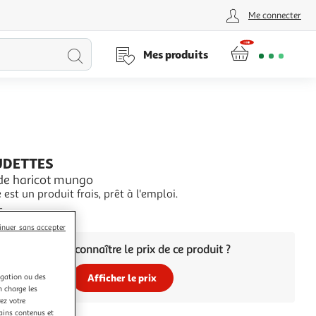
Me connecter
Lancer
Mes produits
la
recherche
UDETTES
de haricot mungo
est un produit frais, prêt à l'emploi.
+
inuer sans accepter
Vous voulez connaître le prix de ce produit ?
igation ou des
Afficher le prix
n charge les
ez votre
tains contenus et