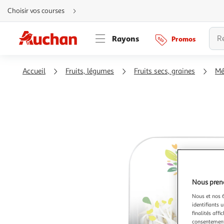
Aller
Choisir vos courses
directement
au
contenu
Aller
Rayons
Promos
directement
à
la
recherche
Aller
Accueil
Fruits, légumes
Fruits secs, graines
Mé
directement
à
la
navigation
Aller
directement
à
la
rubrique
besoin
d'aide
Nous preno
Nous et nos 6
identifiants u
finalités affi
consentement,