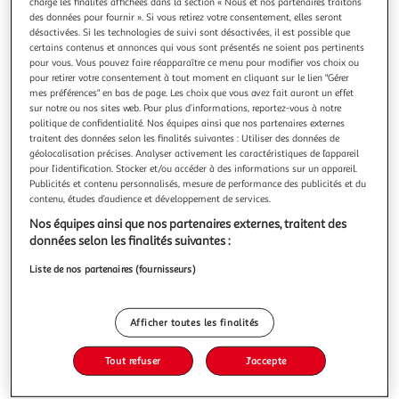
charge les finalités affichées dans la section « Nous et nos partenaires traitons
des données pour fournir ». Si vous retirez votre consentement, elles seront
désactivées. Si les technologies de suivi sont désactivées, il est possible que
certains contenus et annonces qui vous sont présentés ne soient pas pertinents
pour vous. Vous pouvez faire réapparaître ce menu pour modifier vos choix ou
pour retirer votre consentement à tout moment en cliquant sur le lien "Gérer
5.0
(1)
mes préférences" en bas de page. Les choix que vous avez fait auront un effet
LES CHTI'TES TRANCHES
sur notre ou nos sites web. Pour plus d’informations, reportez-vous à notre
politique de confidentialité. Nos équipes ainsi que nos partenaires externes
Rosette
traitent des données selon les finalités suivantes : Utiliser des données de
Délicieuses tranches de rosette à partager autour d'une
géolocalisation précises. Analyser activement les caractéristiques de l’appareil
raclette, d'un bon sandwich. Viande de Porc Français
pour l’identification. Stocker et/ou accéder à des informations sur un appareil.
En savoir +
Publicités et contenu personnalisés, mesure de performance des publicités et du
contenu, études d’audience et développement de services.
550g
500g+10% off
Nos équipes ainsi que nos partenaires externes, traitent des
Vous voulez connaître le prix de ce produit ?
données selon les finalités suivantes :
Liste de nos partenaires (fournisseurs)
Afficher le prix
Afficher toutes les finalités
Tout refuser
J'accepte
Frais