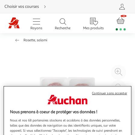
Aller
Choisir vos courses
directement
au
contenu
Aller
directement
Rayons
Recherche
Mes produits
à
la
recherche
Rosette, salami
Aller
directement
à
la
navigation
Aller
directement
à
Agr
la
rubrique
l'il
besoin
d'aide
à
Réd
20
l'il
Continuer sans accepter
à
Par
100
le
Nous prenons à coeur de protéger vos données !
%
pro
Nous et nos 68 partenaires stockons et accédons à des données personnelles,
telles que des données de navigation ou des identifiants uniques, sur votre
appareil. Si vous sélectionnez "J'accepte", les technologies de suivi prendront en