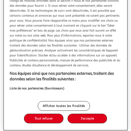
Illustration
Illustration
charge les finalités affichées dans la section « Nous et nos partenaires traitons
des données pour fournir ». Si vous retirez votre consentement, elles seront
précédente
suivante
désactivées. Si les technologies de suivi sont désactivées, il est possible que
certains contenus et annonces qui vous sont présentés ne soient pas pertinents
pour vous. Vous pouvez faire réapparaître ce menu pour modifier vos choix ou
pour retirer votre consentement à tout moment en cliquant sur le lien "Gérer
4.4
(15)
mes préférences" en bas de page. Les choix que vous avez fait auront un effet
LES BONS MORCEAUX
sur notre ou nos sites web. Pour plus d’informations, reportez-vous à notre
politique de confidentialité. Nos équipes ainsi que nos partenaires externes
Mincerette de porc
traitent des données selon les finalités suivantes : Utiliser des données de
De fines tranches de carré pour un produit tendre et sans
géolocalisation précises. Analyser activement les caractéristiques de l’appareil
os. Un produit peu gras qui peut être cuit à la plancha pour
pour l’identification. Stocker et/ou accéder à des informations sur un appareil.
ne pas ajouter de matière grasse.
En savoir +
Publicités et contenu personnalisés, mesure de performance des publicités et du
contenu, études d’audience et développement de services.
300g
5 pièces
Nos équipes ainsi que nos partenaires externes, traitent des
Vous voulez connaître le prix de ce produit ?
données selon les finalités suivantes :
Liste de nos partenaires (fournisseurs)
Afficher le prix
Afficher toutes les finalités
Tout refuser
J'accepte
Frais
Viande De France