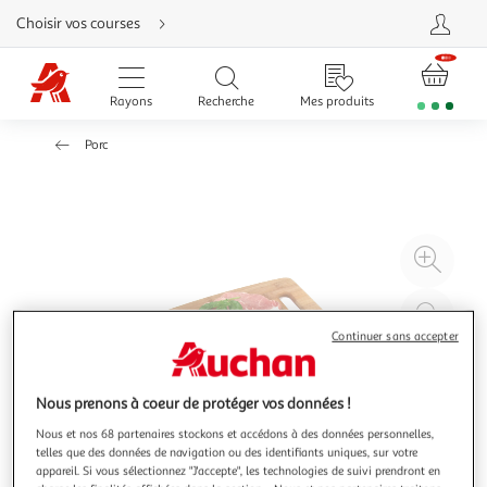
Aller
Choisir vos courses
directement
au
contenu
Aller
directement
Rayons
Recherche
Mes produits
à
la
recherche
Porc
Aller
directement
à
la
navigation
Aller
directement
à
Agr
la
rubrique
l'il
besoin
d'aide
à
Réd
20
l'il
Continuer sans accepter
à
Par
100
le
Nous prenons à coeur de protéger vos données !
%
pro
Nous et nos 68 partenaires stockons et accédons à des données personnelles,
telles que des données de navigation ou des identifiants uniques, sur votre
appareil. Si vous sélectionnez "J'accepte", les technologies de suivi prendront en