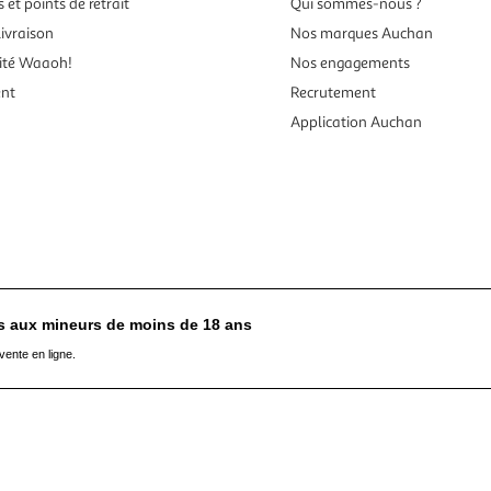
 et points de retrait
Qui sommes-nous ?
ivraison
Nos marques Auchan
ité Waaoh!
Nos engagements
ent
Recrutement
Application Auchan
es aux mineurs de moins de 18 ans
vente en ligne.