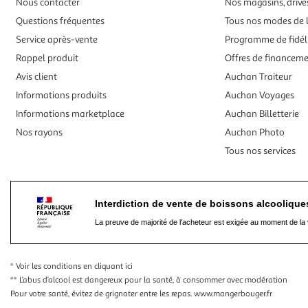
Nous contacter
Nos magasins, drives
Questions fréquentes
Tous nos modes de l
Service après-vente
Programme de fidél
Rappel produit
Offres de financem
Avis client
Auchan Traiteur
Informations produits
Auchan Voyages
Informations marketplace
Auchan Billetterie
Nos rayons
Auchan Photo
Tous nos services
Interdiction de vente de boissons alcooliqu
La preuve de majorité de l'acheteur est exigée au moment de la 
* Voir les conditions
en cliquant ici
** L’abus d’alcool est dangereux pour la santé, à consommer avec modération
Pour votre santé, évitez de grignoter entre les repas.
www.mangerbouger.fr