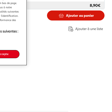
en bas de page.
8,90€
ar
GpasPlus
ous à notre
nalités suivantes
Ajouter au panier
l’identification.
erformance des
Ajouter à une liste
s suivantes :
accepte