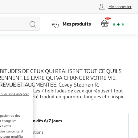
Me connecter
Lancer
Mes produits
la
recherche
ABITUDES DE CEUX QUI REALISENT TOUT CE QU'ILS
ENNENT. LE LIVRE QUI VA CHANGER VOTRE VIE,
REVUE ET AUGMENTEE, Covey Stephen R.
contournable, Les 7 habitudes de ceux qui réalisent tout
inuer sans accepter
entreprennent a été traduit en quarante langues et a inspiré
ons de personnes à travers le monde. Stephen R. Covey
+
 plusieurs siècles de sagesse et propose une véritable
GpasPlus
u coeur de la nature huma
igation ou des
Livraison dès 6/7 jours
n charge les
ez votre
3,00€
tains contenus et
Plus d'options
nu pour modifier