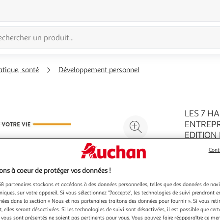
atique, santé
Développement personnel
LES 7 H
Agrandir
ENTREPR
EDITION 
l'illustration
Ouvrage in
à
Réduire
Cont
ce qu'ils 
200%
l'illustration
des milli
En savoir 
ns à coeur de protéger vos données !
à
Partager
synthétise
Vendu par
odyssée a
100
le
8 partenaires stockons et accédons à des données personnelles, telles que des données de nav
niques, sur votre appareil. Si vous sélectionnez "J'accepte", les technologies de suivi prendront e
%
produit
chées dans la section « Nous et nos partenaires traitons des données pour fournir ». Si vous retir
 elles seront désactivées. Si les technologies de suivi sont désactivées, il est possible que cer
vous sont présentés ne soient pas pertinents pour vous. Vous pouvez faire réapparaître ce me