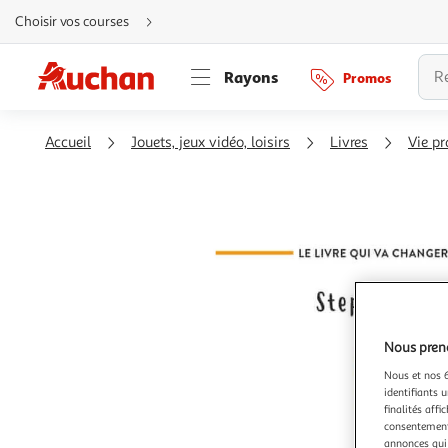
Aller
Choisir vos courses
directement
au
contenu
Aller
Rayons
Promos
directement
à
la
recherche
Aller
Accueil
Jouets, jeux vidéo, loisirs
Livres
Vie pr
directement
à
la
navigation
Aller
directement
à
la
rubrique
besoin
d'aide
Nous preno
Nous et nos 6
identifiants u
finalités affi
consentement,
annonces qui 