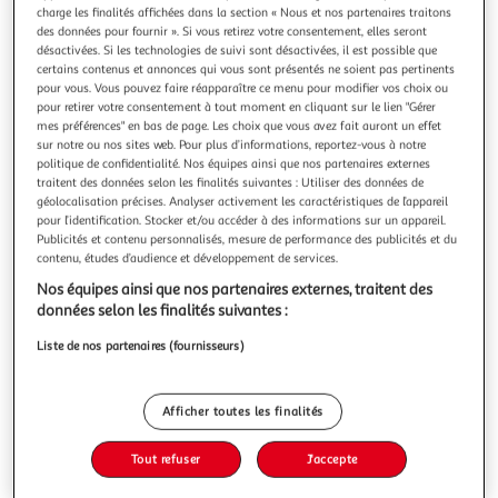
charge les finalités affichées dans la section « Nous et nos partenaires traitons
des données pour fournir ». Si vous retirez votre consentement, elles seront
désactivées. Si les technologies de suivi sont désactivées, il est possible que
certains contenus et annonces qui vous sont présentés ne soient pas pertinents
pour vous. Vous pouvez faire réapparaître ce menu pour modifier vos choix ou
pour retirer votre consentement à tout moment en cliquant sur le lien "Gérer
4.6
(8)
mes préférences" en bas de page. Les choix que vous avez fait auront un effet
LES 300 LAITIERS BIO
sur notre ou nos sites web. Pour plus d’informations, reportez-vous à notre
Yaourt nature
politique de confidentialité. Nos équipes ainsi que nos partenaires externes
traitent des données selon les finalités suivantes : Utiliser des données de
Car le bio devrait être accessible à tous, découvrez notre
géolocalisation précises. Analyser activement les caractéristiques de l’appareil
nouvelle gamme engagée "simplement bio" proposant des
pour l’identification. Stocker et/ou accéder à des informations sur un appareil.
yaourts nature & vanille à la texture ferme et fondante,
En savoir +
Publicités et contenu personnalisés, mesure de performance des publicités et du
toujours fabriqués avec le bon lait de nos 300 laitiers bio.
contenu, études d’audience et développement de services.
4x110g
Des recettes saines et gourmandes avec du bon lait bio de
Nos équipes ainsi que nos partenaires externes, traitent des
l'Ouest de
Vous voulez connaître le prix de ce produit ?
données selon les finalités suivantes :
Afficher le prix
Liste de nos partenaires (fournisseurs)
Afficher toutes les finalités
Tout refuser
J'accepte
Eurofeuille - Bio européen
Frais