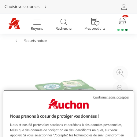
Aller
Choisir vos courses
directement
au
contenu
Aller
directement
Rayons
Recherche
Mes produits
à
la
recherche
Yaourts nature
Aller
directement
à
la
navigation
Aller
directement
à
Agr
la
rubrique
l'il
besoin
d'aide
à
Réd
20
l'il
Continuer sans accepter
à
Par
100
le
Nous prenons à coeur de protéger vos données !
%
pro
Nous et nos 68 partenaires stockons et accédons à des données personnelles,
telles que des données de navigation ou des identifiants uniques, sur votre
appareil. Si vous sélectionnez "J'accepte", les technologies de suivi prendront en