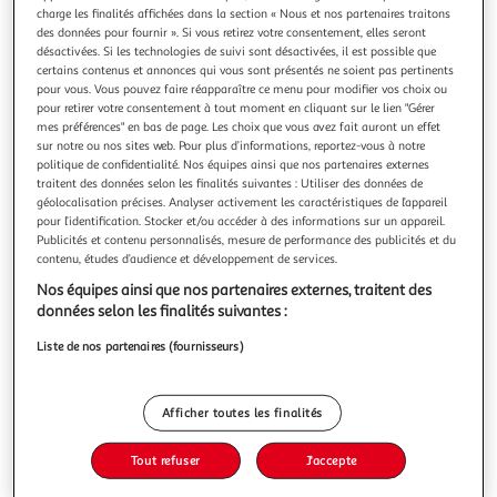
charge les finalités affichées dans la section « Nous et nos partenaires traitons
des données pour fournir ». Si vous retirez votre consentement, elles seront
désactivées. Si les technologies de suivi sont désactivées, il est possible que
certains contenus et annonces qui vous sont présentés ne soient pas pertinents
pour vous. Vous pouvez faire réapparaître ce menu pour modifier vos choix ou
pour retirer votre consentement à tout moment en cliquant sur le lien "Gérer
4.8
(12)
mes préférences" en bas de page. Les choix que vous avez fait auront un effet
LES 300 LAITIERS BIO
sur notre ou nos sites web. Pour plus d’informations, reportez-vous à notre
Fromage blanc nature
politique de confidentialité. Nos équipes ainsi que nos partenaires externes
traitent des données selon les finalités suivantes : Utiliser des données de
Grâce à l'ajout d'une touche de crème dans nos produits,
géolocalisation précises. Analyser activement les caractéristiques de l’appareil
les 300 laitiers bio proposent un fromage blanc à la
pour l’identification. Stocker et/ou accéder à des informations sur un appareil.
texture onctueuse. Sa recette savoureuse saura séduire
En savoir +
Publicités et contenu personnalisés, mesure de performance des publicités et du
toute la famille. Des recettes saines et gourmandes avec du
4x100g
contenu, études d’audience et développement de services.
bon lait de l'ouest de la France, c'est ce qui fait l'ADN de les
Nos équipes ainsi que nos partenaires externes, traitent des
300 laiti
Vous voulez connaître le prix de ce produit ?
données selon les finalités suivantes :
Afficher le prix
Liste de nos partenaires (fournisseurs)
Afficher toutes les finalités
Tout refuser
J'accepte
Eurofeuille - Bio européen
Frais