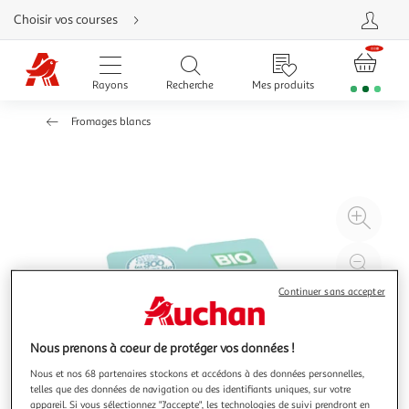
Aller
Choisir vos courses
directement
au
contenu
Aller
directement
Rayons
Recherche
Mes produits
à
la
recherche
Fromages blancs
Aller
directement
à
la
navigation
Aller
directement
à
Agr
la
rubrique
l'il
besoin
d'aide
à
Réd
20
l'il
Continuer sans accepter
à
Par
100
le
%
pro
Nous prenons à coeur de protéger vos données !
Nous et nos 68 partenaires stockons et accédons à des données personnelles,
telles que des données de navigation ou des identifiants uniques, sur votre
appareil. Si vous sélectionnez "J'accepte", les technologies de suivi prendront en