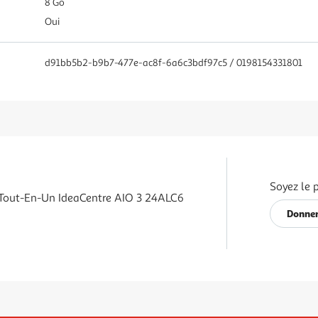
8 Go
Oui
d91bb5b2-b9b7-477e-ac8f-6a6c3bdf97c5 / 0198154331801
Soyez le 
Tout-En-Un IdeaCentre AIO 3 24ALC6
Donner