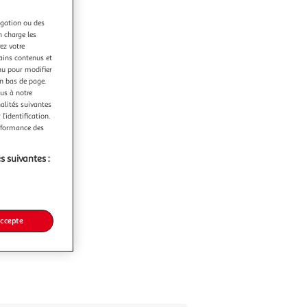
igation ou des
n charge les
ez votre
tains contenus et
nu pour modifier
en bas de page.
ous à notre
nalités suivantes
l’identification.
erformance des
s suivantes :
accepte