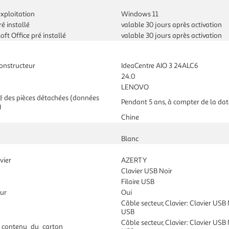
xploitation
Windows 11
ré installé
valable 30 jours après activation
oft Office pré installé
valable 30 jours après activation
onstructeur
IdeaCentre AIO 3 24ALC6
24.0
LENOVO
té des pièces détachées (données
Pendant 5 ans, à compter de la dat
)
n
Chine
Blanc
vier
AZERTY
Clavier USB Noir
Filaire USB
eur
Oui
Câble secteur, Clavier: Clavier USB N
USB
Câble secteur, Clavier: Clavier USB N
 contenu_du_carton