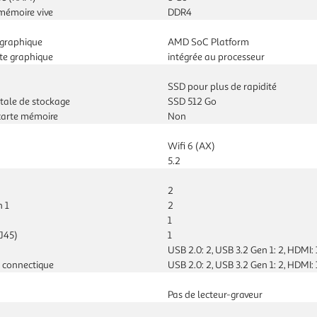
mémoire vive
DDR4
 graphique
AMD SoC Platform
te graphique
intégrée au processeur
SSD pour plus de rapidité
tale de stockage
SSD 512 Go
carte mémoire
Non
Wifi 6 (AX)
5.2
2
n 1
2
1
J45)
1
USB 2.0: 2, USB 3.2 Gen 1: 2, HDMI: 
 connectique
USB 2.0: 2, USB 3.2 Gen 1: 2, HDMI: 
Pas de lecteur-graveur