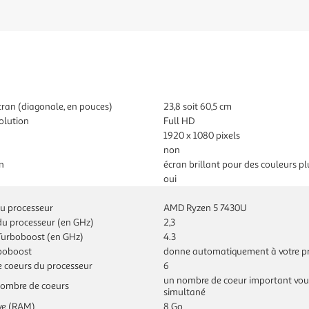
écran (diagonale, en pouces)
23,8 soit 60,5 cm
olution
Full HD
1920 x 1080 pixels
non
n
écran brillant pour des couleurs pl
oui
du processeur
AMD Ryzen 5 7430U
du processeur (en GHz)
2,3
Turboboost (en GHz)
4.3
rboboost
donne automatiquement à votre pro
 coeurs du processeur
6
un nombre de coeur important vous
nombre de coeurs
simultané
ve (RAM)
8 Go