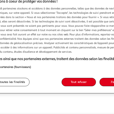
ns à coeur de protéger vos données !
8 partenaires stockons et accédons à des données personnelles, telles que des données de nav
niques, sur votre appareil. Si vous sélectionnez "J'accepte", les technologies de suivi prendront e
chées dans la section « Nous et nos partenaires traitons des données pour fournir ». Si vous retir
 elles seront désactivées. Si les technologies de suivi sont désactivées, il est possible que cer
vous sont présentés ne soient pas pertinents pour vous. Vous pouvez faire réapparaître ce me
pour retirer votre consentement à tout moment en cliquant sur le lien "Gérer mes préférences" 
 vous avez fait auront un effet sur notre ou nos sites web. Pour plus d’informations, reportez-v
confidentialité. Nos équipes ainsi que nos partenaires externes traitent des données selon les fi
 données de géolocalisation précises. Analyser activement les caractéristiques de l’appareil pour 
 accéder à des informations sur un appareil. Publicités et contenu personnalisés, mesure de p
 du contenu, études d’audience et développement de services.
s ainsi que nos partenaires externes, traitent des données selon les finalité
partenaires (fournisseurs)
toutes les finalités
Tout refuser
J'