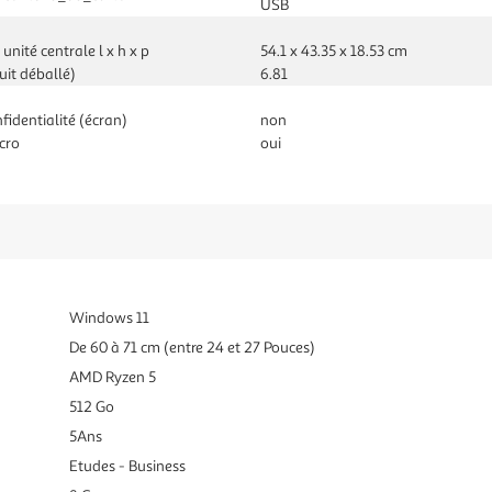
USB
unité centrale l x h x p
54.1 x 43.35 x 18.53 cm
uit déballé)
6.81
nfidentialité (écran)
non
cro
oui
Windows 11
De 60 à 71 cm (entre 24 et 27 Pouces)
AMD Ryzen 5
512 Go
5Ans
Etudes - Business