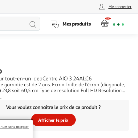
Me connecter
Lancer
Mes produits
la
recherche
O
ur tout-en-un IdeaCentre AIO 3 24ALC6
 est de 2 ans. Ecran Taille de l'écran (diagonale,
ution Full HD Résolution
 d'écran écran brillant pour des
+
couleurs plus vives Anti-reflets oui Performance Référence du
Vous voulez connaître le prix de ce produit ?
Afficher le prix
inuer sans accepter