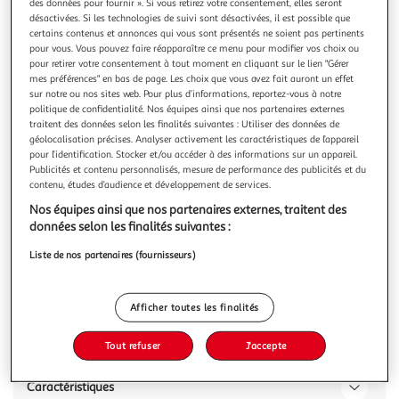
des données pour fournir ». Si vous retirez votre consentement, elles seront
désactivées. Si les technologies de suivi sont désactivées, il est possible que
certains contenus et annonces qui vous sont présentés ne soient pas pertinents
pour vous. Vous pouvez faire réapparaître ce menu pour modifier vos choix ou
pour retirer votre consentement à tout moment en cliquant sur le lien "Gérer
mes préférences" en bas de page. Les choix que vous avez fait auront un effet
LEGUMOR
sur notre ou nos sites web. Pour plus d’informations, reportez-vous à notre
Fevettes
politique de confidentialité. Nos équipes ainsi que nos partenaires externes
traitent des données selon les finalités suivantes : Utiliser des données de
La fève est présente sur le marché français soit entière, soit
géolocalisation précises. Analyser activement les caractéristiques de l’appareil
décortiquée. Dans ce cas, elle est commercialisée sous le
pour l’identification. Stocker et/ou accéder à des informations sur un appareil.
nom de févette ou fève cassée. La fève est très riche en
En savoir +
Publicités et contenu personnalisés, mesure de performance des publicités et du
protéines et en fibres.
1kg
contenu, études d’audience et développement de services.
Nos équipes ainsi que nos partenaires externes, traitent des
Vous voulez connaître le prix de ce produit ?
données selon les finalités suivantes :
Afficher le prix
Liste de nos partenaires (fournisseurs)
Afficher toutes les finalités
Description
Tout refuser
J'accepte
Caractéristiques