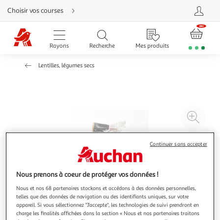
Aller
Choisir vos courses
directement
au
contenu
Aller
directement
Rayons
Recherche
Mes produits
à
la
recherche
Lentilles, légumes secs
Aller
directement
à
la
navigation
Aller
directement
à
Agr
la
rubrique
l'il
besoin
d'aide
à
Réd
Continuer sans accepter
20
l'il
à
Par
Nous prenons à coeur de protéger vos données !
100
le
%
pro
Nous et nos 68 partenaires stockons et accédons à des données personnelles,
telles que des données de navigation ou des identifiants uniques, sur votre
appareil. Si vous sélectionnez "J'accepte", les technologies de suivi prendront en
charge les finalités affichées dans la section « Nous et nos partenaires traitons