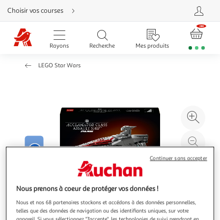
Aller
Choisir vos courses
directement
au
contenu
Aller
directement
Rayons
Recherche
Mes produits
à
la
recherche
LEGO Star Wars
Aller
directement
à
la
navigation
Aller
directement
à
Agr
la
rubrique
l'il
besoin
d'aide
à
Réd
20
l'il
Continuer sans accepter
à
Par
100
le
%
pro
Nous prenons à coeur de protéger vos données !
Nous et nos 68 partenaires stockons et accédons à des données personnelles,
telles que des données de navigation ou des identifiants uniques, sur votre
appareil. Si vous sélectionnez "J'accepte", les technologies de suivi prendront en