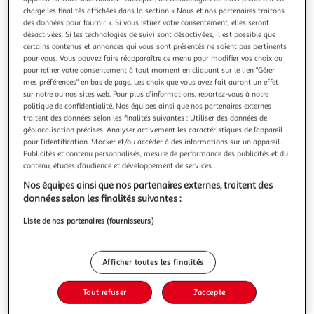
Illustration
Illustrati
charge les finalités affichées dans la section « Nous et nos partenaires traitons
précédente
suivante
des données pour fournir ». Si vous retirez votre consentement, elles seront
désactivées. Si les technologies de suivi sont désactivées, il est possible que
certains contenus et annonces qui vous sont présentés ne soient pas pertinents
Meilleure vente
Voir conditions
pour vous. Vous pouvez faire réapparaître ce menu pour modifier vos choix ou
pour retirer votre consentement à tout moment en cliquant sur le lien "Gérer
mes préférences" en bas de page. Les choix que vous avez fait auront un effet
4.8
(20)
sur notre ou nos sites web. Pour plus d’informations, reportez-vous à notre
LEGO
politique de confidentialité. Nos équipes ainsi que nos partenaires externes
traitent des données selon les finalités suivantes : Utiliser des données de
Star Wars 75404 Le transport d’assaut de classe
géolocalisation précises. Analyser activement les caractéristiques de l’appareil
Acclamator - Maquette pour adulte
pour l’identification. Stocker et/ou accéder à des informations sur un appareil.
Dès 18 ans - Contient 450 pièces
Publicités et contenu personnalisés, mesure de performance des publicités et du
En savoir +
contenu, études d’audience et développement de services.
Auchan
Vendu par
Nos équipes ainsi que nos partenaires externes, traitent des
données selon les finalités suivantes :
Retrait 1h en magasin
Paiement en ligne ·
Service offert
Liste de nos partenaires (fournisseurs)
Choisir un magasin
Afficher toutes les finalités
Ajouter au panier
42,99€
Tout refuser
J'accepte
42,99€ / pce