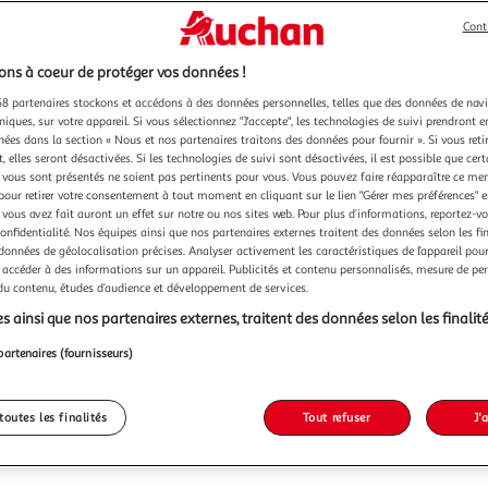
Cont
ns à coeur de protéger vos données !
8 partenaires stockons et accédons à des données personnelles, telles que des données de nav
niques, sur votre appareil. Si vous sélectionnez "J'accepte", les technologies de suivi prendront e
chées dans la section « Nous et nos partenaires traitons des données pour fournir ». Si vous retir
 elles seront désactivées. Si les technologies de suivi sont désactivées, il est possible que cer
49,99
vous sont présentés ne soient pas pertinents pour vous. Vous pouvez faire réapparaître ce me
pour retirer votre consentement à tout moment en cliquant sur le lien "Gérer mes préférences" 
49,99€ / pce
 vous avez fait auront un effet sur notre ou nos sites web. Pour plus d’informations, reportez-v
confidentialité. Nos équipes ainsi que nos partenaires externes traitent des données selon les fi
 données de géolocalisation précises. Analyser activement les caractéristiques de l’appareil pour 
 accéder à des informations sur un appareil. Publicités et contenu personnalisés, mesure de p
 du contenu, études d’audience et développement de services.
s ainsi que nos partenaires externes, traitent des données selon les finalité
partenaires (fournisseurs)
toutes les finalités
Tout refuser
J'