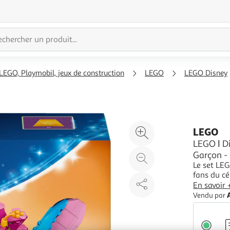
LEGO, Playmobil, jeux de construction
LEGO
LEGO Disney
Agrandir
LEGO
l'illustration
LEGO ǀ Di
Garçon - 
à
Réduire
Le set LEG
200%
l'illustration
fans du cé
à
Partager
Stitch, vê
En savoir 
100
le
possibilit
Vendu par
cornet de
%
produit