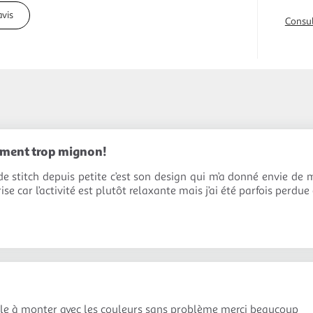
avis
Consul
iment trop mignon!
e stitch depuis petite c’est son design qui m’a donné envie de m
ise car l’activité est plutôt relaxante mais j’ai été parfois perdu
cile à monter avec les couleurs sans problème merci beaucoup