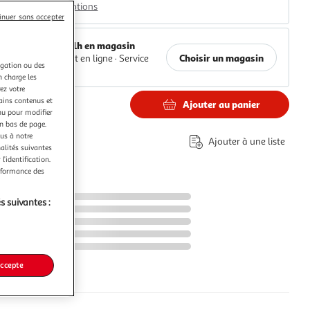
Plus d'options
inuer sans accepter
Retrait 1h en magasin
Choisir un magasin
Paiement en ligne ·
Service
igation ou des
offert
n charge les
ez votre
tains contenus et
Ajouter au panier
€
nu pour modifier
en bas de page.
ous à notre
Ajouter à une liste
nalités suivantes
l’identification.
erformance des
s suivantes :
accepte