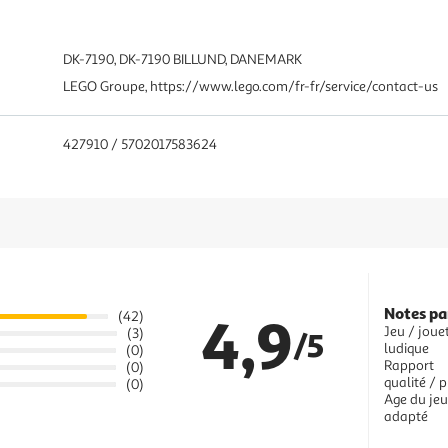
DK-7190, DK-7190 BILLUND, DANEMARK
LEGO Groupe, https://www.lego.com/fr-fr/service/contact-us
427910 / 5702017583624
Notes pa
4,9
(42)
Jeu / joue
(3)
/5
ludique
(0)
Rapport
(0)
qualité / p
(0)
Age du jeu
adapté