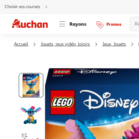
Aller
Choisir vos courses
directement
au
contenu
Aller
Rayons
Promos
directement
à
la
recherche
Aller
Accueil
Jouets, jeux vidéo, loisirs
Jeux, Jouets
directement
à
la
navigation
Aller
directement
à
la
rubrique
besoin
d'aide