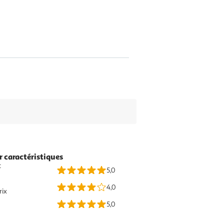
r caractéristiques
t
5,0
4,0
rix
5,0