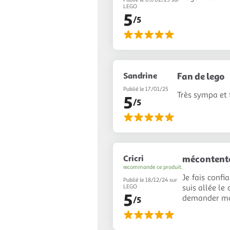
LEGO
5
/5
Sandrine
Fan de lego
Publié le 17/01/25
Très sympa et f
5
/5
Cricri
mécontente
recommande ce produit.
Je fais confi
Publié le 18/12/24 sur
suis allée le
LEGO
5
demander mo
/5