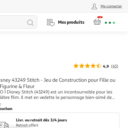
Me connecter
Lancer
Mes produits
la
recherche
4,9
(45)
sney 43249 Stitch - Jeu de Construction pour Fille ou
Figurine & Fleur
O ǀ Disney Stitch (43249) est un incontournable pour les
lèbre film. Il met en vedette le personnage bien-aimé de
tu de sa chemise hawaïenne caractéristique, avec la
+
é de bouger la tête et les oreilles, ainsi que de tenir un
Auchan
 glace dans sa main. Avec
Livr. ou retrait dès 3/4 jours
Retrait offert