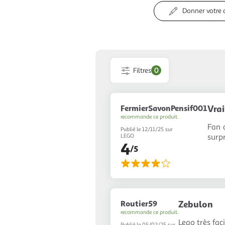
Donner votre 
Filtres
0
FermierSavonPensif001
Vra
recommande ce produit.
Fan d
Publié le 12/11/25 sur
surpr
LEGO
4
/5
Routier59
Zebulon
recommande ce produit.
Lego très fa
Publié le 05/02/25 sur