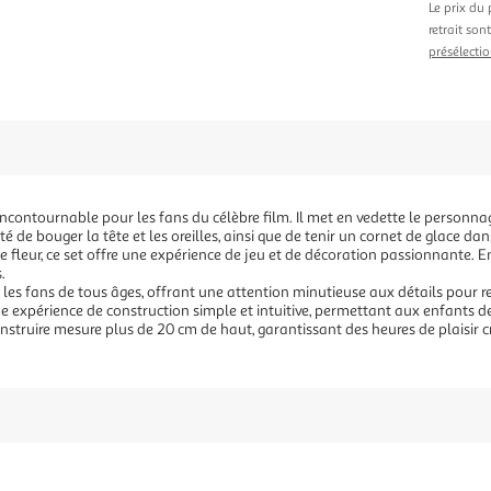
Le prix du 
retrait son
présélectio
incontournable pour les fans du célèbre film. Il met en vedette le personna
té de bouger la tête et les oreilles, ainsi que de tenir un cornet de glace da
une fleur, ce set offre une expérience de jeu et de décoration passionnante. E
.
 les fans de tous âges, offrant une attention minutieuse aux détails pour r
ne expérience de construction simple et intuitive, permettant aux enfants d
nstruire mesure plus de 20 cm de haut, garantissant des heures de plaisir cr