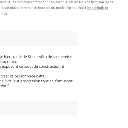
produit, les avantages promotionnels éventuels et les frais de livraison ou de
t susceptibles de varier en fonction du mode d'achat choisi (
voir détails et
n ici
)
ge bien-aimé de Stitch, vêtu de sa chemise
ns sa main.
n exposant ce jouet de construction, il
ecréer ce personnage culte.
e suivre leur progression tout en s'amusant.
éatif.