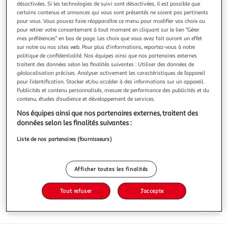
désactivées. Si les technologies de suivi sont désactivées, il est possible que
certains contenus et annonces qui vous sont présentés ne soient pas pertinents
pour vous. Vous pouvez faire réapparaître ce menu pour modifier vos choix ou
pour retirer votre consentement à tout moment en cliquant sur le lien "Gérer
mes préférences" en bas de page. Les choix que vous avez fait auront un effet
sur notre ou nos sites web. Pour plus d’informations, reportez-vous à notre
5.0
(1)
politique de confidentialité. Nos équipes ainsi que nos partenaires externes
LE VIEUX CHÊNE
traitent des données selon les finalités suivantes : Utiliser des données de
géolocalisation précises. Analyser activement les caractéristiques de l’appareil
Graisse de canard
pour l’identification. Stocker et/ou accéder à des informations sur un appareil.
320g
Publicités et contenu personnalisés, mesure de performance des publicités et du
contenu, études d’audience et développement de services.
Vous voulez connaître le prix de ce produit ?
Nos équipes ainsi que nos partenaires externes, traitent des
données selon les finalités suivantes :
Afficher le prix
Liste de nos partenaires (fournisseurs)
Afficher toutes les finalités
Caractéristiques
Tout refuser
J'accepte
Avis clients
(1)