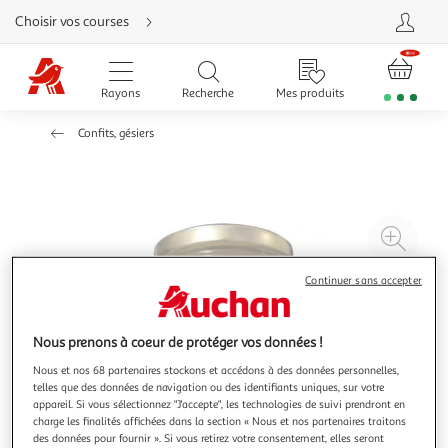
Aller
Choisir vos courses
directement
au
contenu
Aller
directement
Rayons
Recherche
Mes produits
à
la
recherche
Confits, gésiers
Aller
directement
à
la
navigation
Aller
directement
à
Agr
la
rubrique
l'il
besoin
d'aide
à
Réd
Continuer sans accepter
20
l'il
à
Par
Nous prenons à coeur de protéger vos données !
100
le
Nous et nos 68 partenaires stockons et accédons à des données personnelles,
%
pro
telles que des données de navigation ou des identifiants uniques, sur votre
appareil. Si vous sélectionnez "J'accepte", les technologies de suivi prendront en
charge les finalités affichées dans la section « Nous et nos partenaires traitons
des données pour fournir ». Si vous retirez votre consentement, elles seront