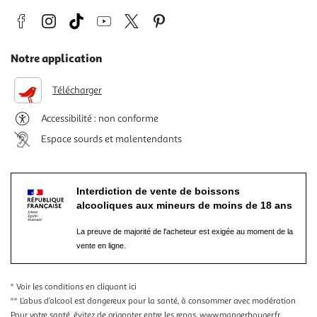
Notre application
Télécharger
Accessibilité : non conforme
Espace sourds et malentendants
Interdiction de vente de boissons
alcooliques aux mineurs de moins de 18 ans
La preuve de majorité de l'acheteur est exigée au moment de la
vente en ligne.
* Voir les conditions
en cliquant ici
** L’abus d’alcool est dangereux pour la santé, à consommer avec modération
Pour votre santé, évitez de grignoter entre les repas.
www.mangerbouger.fr