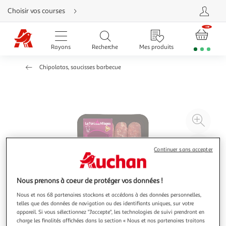
Aller
Choisir vos courses
directement
au
contenu
Aller
directement
Rayons
Recherche
Mes produits
à
la
recherche
Chipolatas, saucisses barbecue
Aller
directement
à
la
navigation
Aller
directement
à
Agr
la
rubrique
l'il
besoin
d'aide
à
Réd
Continuer sans accepter
20
l'il
à
Par
100
le
Nous prenons à coeur de protéger vos données !
%
pro
Nous et nos 68 partenaires stockons et accédons à des données personnelles,
telles que des données de navigation ou des identifiants uniques, sur votre
appareil. Si vous sélectionnez "J'accepte", les technologies de suivi prendront en
charge les finalités affichées dans la section « Nous et nos partenaires traitons