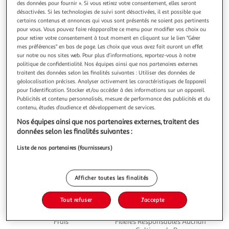
Illustration
Illustration
des données pour fournir ». Si vous retirez votre consentement, elles seront
désactivées. Si les technologies de suivi sont désactivées, il est possible que
précédente
suivante
certains contenus et annonces qui vous sont présentés ne soient pas pertinents
pour vous. Vous pouvez faire réapparaître ce menu pour modifier vos choix ou
pour retirer votre consentement à tout moment en cliquant sur le lien "Gérer
mes préférences" en bas de page. Les choix que vous avez fait auront un effet
5
(3)
sur notre ou nos sites web. Pour plus d’informations, reportez-vous à notre
LE PORC DE NOS VILLAGES
politique de confidentialité. Nos équipes ainsi que nos partenaires externes
traitent des données selon les finalités suivantes : Utiliser des données de
CULTIVONS LE BON Saucisse à base de viandes
géolocalisation précises. Analyser activement les caractéristiques de l’appareil
fraiches de porcs Label Rouge
pour l’identification. Stocker et/ou accéder à des informations sur un appareil.
Filière responsable engagée pour vous!Label Rouge
Publicités et contenu personnalisés, mesure de performance des publicités et du
En savoir +
contenu, études d’audience et développement de services.
4 saucisses
Nos équipes ainsi que nos partenaires externes, traitent des
données selon les finalités suivantes :
Vous voulez connaître le prix de ce produit ?
Liste de nos partenaires (fournisseurs)
Afficher le prix
Afficher toutes les finalités
Tout refuser
J'accepte
Frais
Filières Responsables Auchan