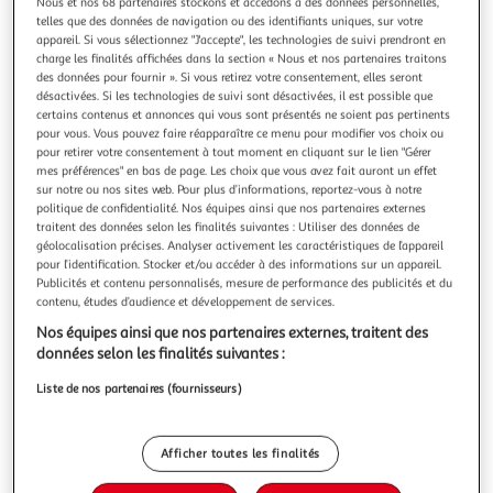
Nous et nos 68 partenaires stockons et accédons à des données personnelles,
telles que des données de navigation ou des identifiants uniques, sur votre
appareil. Si vous sélectionnez "J'accepte", les technologies de suivi prendront en
charge les finalités affichées dans la section « Nous et nos partenaires traitons
des données pour fournir ». Si vous retirez votre consentement, elles seront
désactivées. Si les technologies de suivi sont désactivées, il est possible que
4.9
(43)
certains contenus et annonces qui vous sont présentés ne soient pas pertinents
LE PETIT MARSEILLAIS
pour vous. Vous pouvez faire réapparaître ce menu pour modifier vos choix ou
pour retirer votre consentement à tout moment en cliquant sur le lien "Gérer
Douche crème hydratante fleur d'oranger bio
mes préférences" en bas de page. Les choix que vous avez fait auront un effet
sur notre ou nos sites web. Pour plus d’informations, reportez-vous à notre
250ml
politique de confidentialité. Nos équipes ainsi que nos partenaires externes
Vous voulez connaître le prix de ce produit ?
traitent des données selon les finalités suivantes : Utiliser des données de
géolocalisation précises. Analyser activement les caractéristiques de l’appareil
pour l’identification. Stocker et/ou accéder à des informations sur un appareil.
Afficher le prix
Publicités et contenu personnalisés, mesure de performance des publicités et du
contenu, études d’audience et développement de services.
Nos équipes ainsi que nos partenaires externes, traitent des
données selon les finalités suivantes :
Caractéristiques
Liste de nos partenaires (fournisseurs)
Recharge
Afficher toutes les finalités
Non