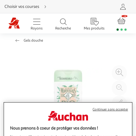
Aller
Choisir vos courses
directement
au
contenu
Aller
directement
Rayons
Recherche
Mes produits
à
la
recherche
Gels douche
Aller
directement
à
la
navigation
Aller
directement
à
Agr
la
rubrique
l'il
besoin
d'aide
à
Réd
20
l'il
à
Par
100
le
Continuer sans accepter
%
pro
Nous prenons à coeur de protéger vos données !