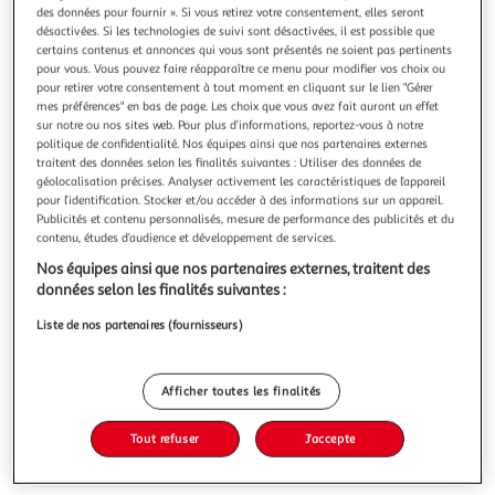
des données pour fournir ». Si vous retirez votre consentement, elles seront
désactivées. Si les technologies de suivi sont désactivées, il est possible que
certains contenus et annonces qui vous sont présentés ne soient pas pertinents
pour vous. Vous pouvez faire réapparaître ce menu pour modifier vos choix ou
pour retirer votre consentement à tout moment en cliquant sur le lien "Gérer
LE PAYS DES AUTRES TOME 1 : LA GUERRE, LA
mes préférences" en bas de page. Les choix que vous avez fait auront un effet
sur notre ou nos sites web. Pour plus d’informations, reportez-vous à notre
GUERRE, LA GUERRE, Slimani Leïla
politique de confidentialité. Nos équipes ainsi que nos partenaires externes
Ici, c'est comme ça. Cette phrase, elle l'entendrait souvent.
traitent des données selon les finalités suivantes : Utiliser des données de
A cet instant précis, elle comprit qu'elle était une
géolocalisation précises. Analyser activement les caractéristiques de l’appareil
étrangère, une femme, une épouse, un être à la merci des
En savoir +
pour l’identification. Stocker et/ou accéder à des informations sur un appareil.
autres . En 1944, Mathilde tombe amoureuse d'Amine, un
Vendu par
GpasPlus
Publicités et contenu personnalisés, mesure de performance des publicités et du
Marocain venu combattre dans l'armée française. Rêvant
contenu, études d’audience et développement de services.
de quitter son
Livraison dès 6/7 jours
Nos équipes ainsi que nos partenaires externes, traitent des
3,00€
données selon les finalités suivantes :
Plus d'options
Liste de nos partenaires (fournisseurs)
9,50€
Vendu par
GpasPlus
Ajouter au panier
Afficher toutes les finalités
9,50€
Tout refuser
J'accepte
Ajouter à une liste