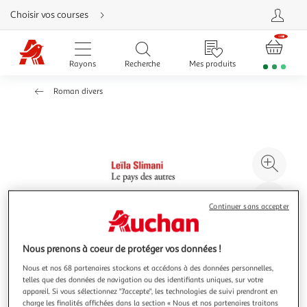
Aller
Choisir vos courses
directement
au
contenu
Aller
directement
Rayons
Recherche
Mes produits
à
la
recherche
Roman divers
Aller
directement
à
la
navigation
Aller
directement
à
Agr
la
rubrique
l'il
besoin
d'aide
à
Réd
Continuer sans accepter
20
l'il
à
Par
100
le
Nous prenons à coeur de protéger vos données !
%
pro
Nous et nos 68 partenaires stockons et accédons à des données personnelles,
telles que des données de navigation ou des identifiants uniques, sur votre
appareil. Si vous sélectionnez "J'accepte", les technologies de suivi prendront en
charge les finalités affichées dans la section « Nous et nos partenaires traitons