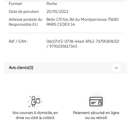
Format
Poche
Date de parution
25/05/2022
Adresse postale du
Belin 170 bis, Bd du Montparnasse 75680
Responsable EU
PARIS CEDEX 14
Réf / EAN :
0dc07cf2-0738-44ed-8fb2-7d75fc80b51f
/ 9791035817343
Avis clients
(0)
Vos courses à domicile, en
Paiement sécurisé en ligne
drive ou click & collect
ou au retrait