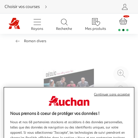
Aller
Choisir vos courses
directement
au
contenu
Aller
directement
Rayons
Recherche
Mes produits
à
la
recherche
Roman divers
Aller
directement
à
la
navigation
Aller
directement
à
Agr
la
rubrique
l'il
besoin
d'aide
à
Réd
20
l'il
Continuer sans accepter
à
Par
100
le
Nous prenons à coeur de protéger vos données !
%
pro
Nous et nos 68 partenaires stockons et accédons à des données personnelles,
telles que des données de navigation ou des identifiants uniques, sur votre
appareil. Si vous sélectionnez "J'accepte", les technologies de suivi prendront en
charge les finalités affichées dans la section « Nous et nos partenaires traitons