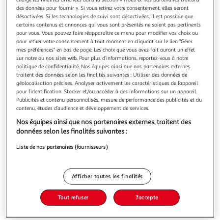
des données pour fournir ». Si vous retirez votre consentement, elles seront
désactivées. Si les technologies de suivi sont désactivées, il est possible que
certains contenus et annonces qui vous sont présentés ne soient pas pertinents
pour vous. Vous pouvez faire réapparaître ce menu pour modifier vos choix ou
pour retirer votre consentement à tout moment en cliquant sur le lien "Gérer
LE MEDECIN MALGRE LUI, Molière
mes préférences" en bas de page. Les choix que vous avez fait auront un effet
Dossier pédagogique de Lucile Mandini Pour se venger de
sur notre ou nos sites web. Pour plus d’informations, reportez-vous à notre
son vaurien de mari, Martine fait passer Sganarelle, malgré
politique de confidentialité. Nos équipes ainsi que nos partenaires externes
traitent des données selon les finalités suivantes : Utiliser des données de
lui, pour un habile médecin. Il se retrouve condamné à
En savoir +
géolocalisation précises. Analyser activement les caractéristiques de l’appareil
ruser afin d'éviter les coups de bâton qui l'attendent s'il ne
pour l’identification. Stocker et/ou accéder à des informations sur un appareil.
Vous voulez connaître le prix de ce produit ?
parvient pas à soigner Lucinde, la fille de Géronte, qui a
Publicités et contenu personnalisés, mesure de performance des publicités et du
subitem
contenu, études d’audience et développement de services.
Afficher le prix
Nos équipes ainsi que nos partenaires externes, traitent des
données selon les finalités suivantes :
Liste de nos partenaires (fournisseurs)
Description
Afficher toutes les finalités
Caractéristiques
Tout refuser
J'accepte