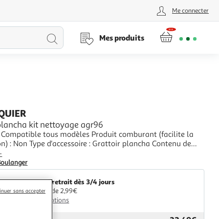
Me connecter
Lancer
Mes produits
la
recherche
QUIER
plancha kit nettoyage agr96
: Compatible tous modèles Produit comburant (facilite la
) : Non Type d'accessoire : Grattoir plancha Contenu de
u_carton : spatule et boules inox
+
Boulanger
Livr. ou retrait dès 3/4 jours
A partir de 2,99€
inuer sans accepter
Plus d'options