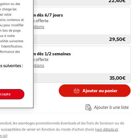
22,40€
ar
Boulanger
igation ou des
n charge les
ez votre
Livraison dès 6/7 jours
tains contenus et
Livraison offerte
nu pour modifier
Plus d'options
en bas de page.
ous à notre
29,50€
ar
Jardideco
nalités suivantes
l’identification.
erformance des
Livraison dès 1/2 semaines
Livraison offerte
Plus d'options
s suivantes :
35,00€
ar
Centrale Brico
Ajouter au panier
accepte
€
Ajouter à une liste
produit, les avantages promotionnels éventuels et les frais de livraison ou de
t susceptibles de varier en fonction du mode d'achat choisi (
voir détails et
n ici
)