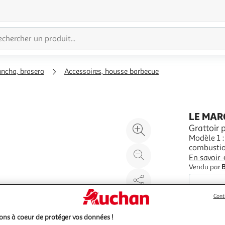
ancha, brasero
Accessoires, housse barbecue
LE MAR
Agrandir
Grattoir 
Modèle 1 
l'illustration
combustion
à
Réduire
contenu_d
En savoir 
200%
l'illustration
Vendu par
à
Partager
100
le
Cont
%
produit
ns à coeur de protéger vos données !