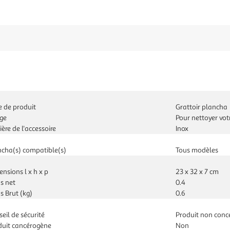
e de produit
Grattoir plancha
ge
Pour nettoyer vot
ère de l'accessoire
Inox
ncha(s) compatible(s)
Tous modèles
nsions l x h x p
23 x 32 x 7 cm
s net
0.4
s Brut (kg)
0.6
eil de sécurité
Produit non conc
duit cancérogène
Non