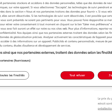
Vendu p
8 partenaires stockons et accédons à des données personnelles, telles que des données de nav
niques, sur votre appareil. Si vous sélectionnez "J'accepte", les technologies de suivi prendront e
chées dans la section « Nous et nos partenaires traitons des données pour fournir ». Si vous retir
 elles seront désactivées. Si les technologies de suivi sont désactivées, il est possible que cer
vous sont présentés ne soient pas pertinents pour vous. Vous pouvez faire réapparaître ce me
pour retirer votre consentement à tout moment en cliquant sur le lien "Gérer mes préférences" 
 vous avez fait auront un effet sur notre ou nos sites web. Pour plus d’informations, reportez-v
Vendu p
confidentialité. Nos équipes ainsi que nos partenaires externes traitent des données selon les fi
 données de géolocalisation précises. Analyser activement les caractéristiques de l’appareil pour 
 accéder à des informations sur un appareil. Publicités et contenu personnalisés, mesure de p
 du contenu, études d’audience et développement de services.
s ainsi que nos partenaires externes, traitent des données selon les finalité
partenaires (fournisseurs)
Vendu p
toutes les finalités
Tout refuser
J'
22,40
Le prix du 
retrait son
présélectio