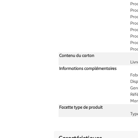
Prod
Prod
Pro
Prod
Prod
Pro
Prod
Prod
Contenu du carton
Livr
Informations complémentaires
Fab
Disp
Gar
Réf
Mar
Facette type de produit
Typ