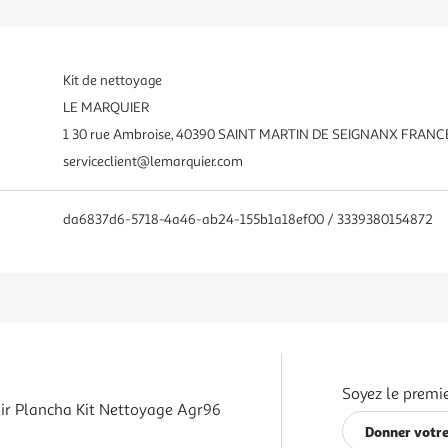
Kit de nettoyage
LE MARQUIER
1 30 rue Ambroise, 40390 SAINT MARTIN DE SEIGNANX FRANCE
serviceclient@lemarquier.com
da6837d6-5718-4a46-ab24-155b1a18ef00 / 3339380154872
Soyez le premie
ir Plancha Kit Nettoyage Agr96
Donner votre