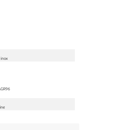
 inox
AGR96
ine