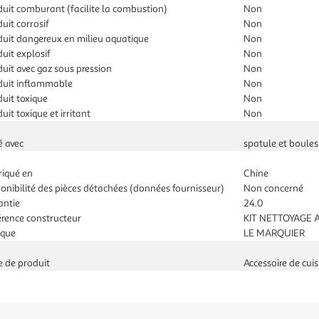
uit comburant (facilite la combustion)
Non
uit corrosif
Non
duit dangereux en milieu aquatique
Non
uit explosif
Non
uit avec gaz sous pression
Non
duit inflammable
Non
uit toxique
Non
uit toxique et irritant
Non
é avec
spatule et boules
riqué en
Chine
onibilité des pièces détachées (données fournisseur)
Non concerné
antie
24.0
érence constructeur
KIT NETTOYAGE 
que
LE MARQUIER
e de produit
Accessoire de cuis