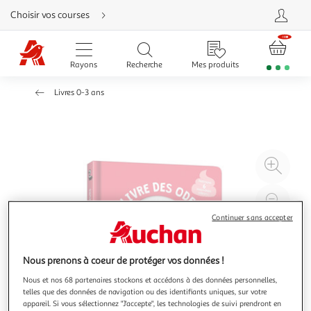
Aller
Choisir vos courses
directement
au
contenu
Aller
directement
Rayons
Recherche
Mes produits
à
la
recherche
Livres 0-3 ans
Aller
directement
à
la
navigation
Aller
directement
à
Agr
la
rubrique
l'il
besoin
d'aide
à
Réd
20
l'il
Continuer sans accepter
à
Par
100
le
Nous prenons à coeur de protéger vos données !
%
pro
Nous et nos 68 partenaires stockons et accédons à des données personnelles,
telles que des données de navigation ou des identifiants uniques, sur votre
appareil. Si vous sélectionnez "J'accepte", les technologies de suivi prendront en