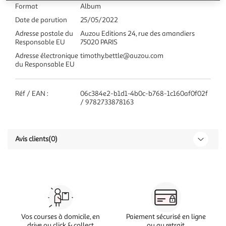
Format
Album
Date de parution
25/05/2022
Adresse postale du
Auzou Editions 24, rue des amandiers
Responsable EU
75020 PARIS
Adresse électronique
timothy.bettle@auzou.com
du Responsable EU
Réf / EAN :
06c384e2-b1d1-4b0c-b768-1c160af0f02f
/ 9782733878163
Avis clients
(0)
Vos courses à domicile, en
Paiement sécurisé en ligne
drive ou click & collect
ou au retrait