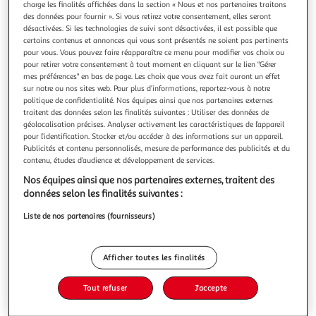
charge les finalités affichées dans la section « Nous et nos partenaires traitons
des données pour fournir ». Si vous retirez votre consentement, elles seront
désactivées. Si les technologies de suivi sont désactivées, il est possible que
certains contenus et annonces qui vous sont présentés ne soient pas pertinents
pour vous. Vous pouvez faire réapparaître ce menu pour modifier vos choix ou
pour retirer votre consentement à tout moment en cliquant sur le lien "Gérer
LE LIVRE DES ODEURS QUI PUENT, Mr Iwi
mes préférences" en bas de page. Les choix que vous avez fait auront un effet
Un livre pour découvrir les drôles d'odeurs qui nous
sur notre ou nos sites web. Pour plus d’informations, reportez-vous à notre
entourent ! Et derrière le rabat, une odeur qui pue à
politique de confidentialité. Nos équipes ainsi que nos partenaires externes
reconnaître ! Un livre des odeurs très rigolo, qui fera rire
En savoir +
traitent des données selon les finalités suivantes : Utiliser des données de
petits et grands à coup sûr !Auteur : Mr Iwi Editeur : AUZOU
géolocalisation précises. Analyser activement les caractéristiques de l’appareil
Vous voulez connaître le prix de ce produit ?
(EDITIONS)Date de parution : 18/06/2020Nombre de
pour l’identification. Stocker et/ou accéder à des informations sur un appareil.
Publicités et contenu personnalisés, mesure de performance des publicités et du
pages : 14Dimensions :
contenu, études d’audience et développement de services.
Afficher le prix
Nos équipes ainsi que nos partenaires externes, traitent des
données selon les finalités suivantes :
Liste de nos partenaires (fournisseurs)
Description
Afficher toutes les finalités
Caractéristiques
Tout refuser
J'accepte