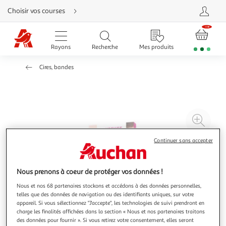
Aller
Choisir vos courses
directement
au
contenu
Aller
directement
Rayons
Recherche
Mes produits
à
la
recherche
Cires, bandes
Aller
directement
à
la
navigation
Aller
directement
à
Agr
la
rubrique
l'il
besoin
d'aide
Continuer sans accepter
à
Réd
20
l'il
à
Par
Nous prenons à coeur de protéger vos données !
100
le
Nous et nos 68 partenaires stockons et accédons à des données personnelles,
%
pro
telles que des données de navigation ou des identifiants uniques, sur votre
appareil. Si vous sélectionnez "J'accepte", les technologies de suivi prendront en
charge les finalités affichées dans la section « Nous et nos partenaires traitons
des données pour fournir ». Si vous retirez votre consentement, elles seront