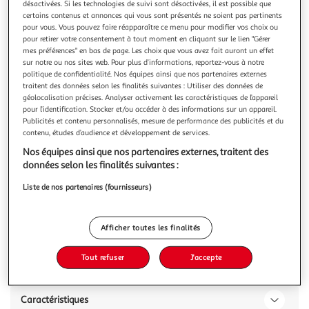
désactivées. Si les technologies de suivi sont désactivées, il est possible que
certains contenus et annonces qui vous sont présentés ne soient pas pertinents
pour vous. Vous pouvez faire réapparaître ce menu pour modifier vos choix ou
pour retirer votre consentement à tout moment en cliquant sur le lien "Gérer
mes préférences" en bas de page. Les choix que vous avez fait auront un effet
sur notre ou nos sites web. Pour plus d’informations, reportez-vous à notre
LAURENCE DUMONT
politique de confidentialité. Nos équipes ainsi que nos partenaires externes
Bandes de cire froide sourcils
traitent des données selon les finalités suivantes : Utiliser des données de
La formule est enrichie en Aloe Vera et huile d'argan pour
géolocalisation précises. Analyser activement les caractéristiques de l’appareil
pour l’identification. Stocker et/ou accéder à des informations sur un appareil.
leurs propriétés apaisantes et protectrices. Elle est adaptée
Publicités et contenu personnalisés, mesure de performance des publicités et du
à tous les types de peaux, même les plus sensibles. Testé
En savoir +
contenu, études d’audience et développement de services.
dermatologiquement.Laurence Dumont s’inspire de
32 bandes
l’univers institut et des protocoles dépilatoires pour mettre
Nos équipes ainsi que nos partenaires externes, traitent des
au point un
Vous voulez connaître le prix de ce produit ?
données selon les finalités suivantes :
Liste de nos partenaires (fournisseurs)
Afficher le prix
Afficher toutes les finalités
Tout refuser
J'accepte
Description
Caractéristiques