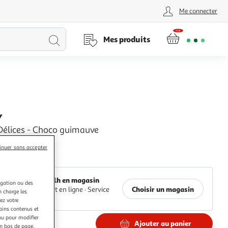
Me connecter
Lancer
Mes produits
la
recherche
Y
 Délices - Choco guimauve
inuer sans accepter
+
Auchan
Retrait 1h en magasin
igation ou des
Choisir un magasin
Paiement en ligne ·
Service
n charge les
offert
ez votre
tains contenus et
nu pour modifier
Ajouter au panier
en bas de page.