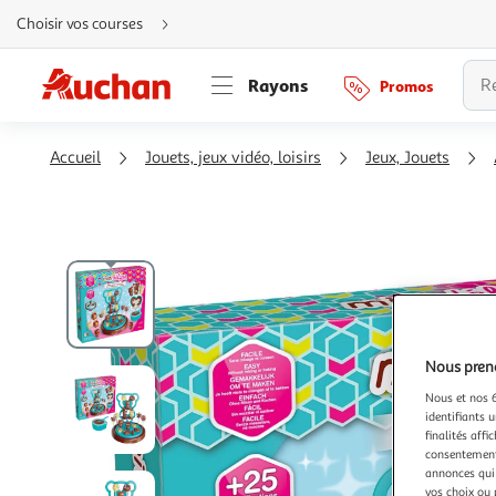
Aller
Choisir vos courses
directement
au
contenu
Aller
Rayons
Promos
directement
à
la
recherche
Aller
Accueil
Jouets, jeux vidéo, loisirs
Jeux, Jouets
directement
à
la
navigation
Aller
directement
à
la
rubrique
besoin
d'aide
Nous preno
Nous et nos 6
identifiants u
finalités affi
consentement,
annonces qui 
vos choix ou 