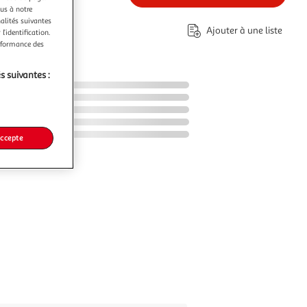
€
ous à notre
nalités suivantes
Ajouter à une liste
l’identification.
erformance des
s suivantes :
accepte