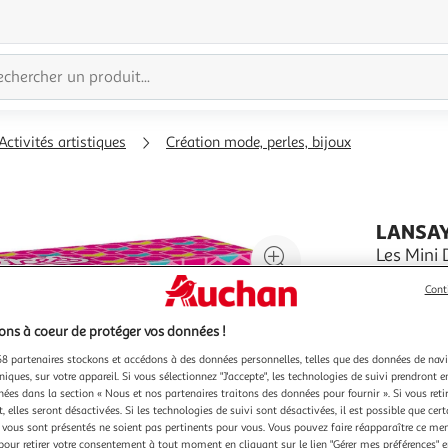
Activités artistiques
Création mode, perles, bijoux
LANSA
Agrandir
Les Mini
Dès 6 ans
l'illustration
Cont
En savoir 
à
Réduire
Vendu par
200%
l'illustration
ns à coeur de protéger vos données !
à
Partager
8 partenaires stockons et accédons à des données personnelles, telles que des données de nav
100
le
niques, sur votre appareil. Si vous sélectionnez "J'accepte", les technologies de suivi prendront e
chées dans la section « Nous et nos partenaires traitons des données pour fournir ». Si vous retir
%
produit
 elles seront désactivées. Si les technologies de suivi sont désactivées, il est possible que cer
vous sont présentés ne soient pas pertinents pour vous. Vous pouvez faire réapparaître ce me
pour retirer votre consentement à tout moment en cliquant sur le lien "Gérer mes préférences" 