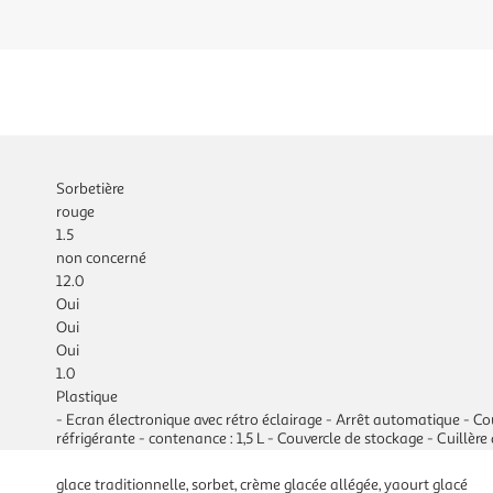
Sorbetière
rouge
1.5
non concerné
12.0
Oui
Oui
Oui
1.0
Plastique
- Ecran électronique avec rétro éclairage - Arrêt automatique - C
réfrigérante - contenance : 1,5 L - Couvercle de stockage - Cuillère
glace traditionnelle, sorbet, crème glacée allégée, yaourt glacé