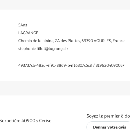
5Ans
LAGRANGE
Chemin de la plaine, ZA des Plattes, 69390 VOURLES, France
stephanie.fillot@lagrange.fr
493737cb-483a-4f91-8869-b4f16307c5c8 / 3196204090057
Soyez le premier à do
Sorbetière 409005 Cerise
Donner votre avis