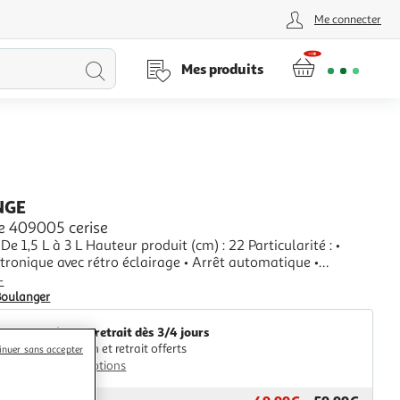
Me connecter
Lancer
Mes produits
la
recherche
NGE
re 409005 cerise
 De 1,5 L à 3 L Hauteur produit (cm) : 22 Particularité : •
tronique avec rétro éclairage • Arrêt automatique •
transparent avec ouverture • Cuve réfrigérante - contenance
+
ouvercle de stockage • Cuillère à glace...
Boulanger
Livr. ou retrait dès 3/4 jours
Livraison et retrait offerts
inuer sans accepter
Plus d'options