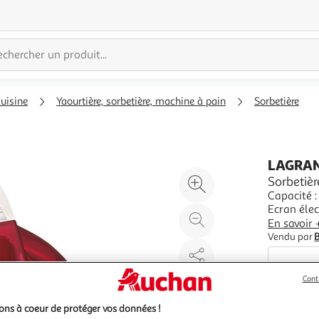
cuisine
Yaourtière, sorbetière, machine à pain
Sorbetière
LAGRA
Agrandir
Sorbetiè
Capacité :
l'illustration
Ecran élec
à
Réduire
Couvercle 
En savoir 
200%
l'illustration
: 1,5 L • C
Vendu par
à
Partager
100
le
Cont
%
produit
ns à coeur de protéger vos données !