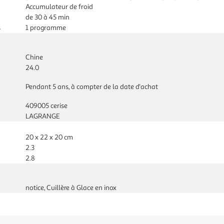
Accumulateur de froid
de 30 à 45 min
s
1 programme
Chine
24.0
Pendant 5 ans, à compter de la date d'achat
409005 cerise
LAGRANGE
20 x 22 x 20 cm
2.3
2.8
notice, Cuillère à Glace en inox