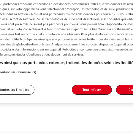
Vendu p
8 partenaires stockons et accédons à des données personnelles, telles que des données de nav
niques, sur votre appareil. Si vous sélectionnez "J'accepte", les technologies de suivi prendront e
-17 %
chées dans la section « Nous et nos partenaires traitons des données pour fournir ». Si vous retir
 elles seront désactivées. Si les technologies de suivi sont désactivées, il est possible que cer
59,99€
49,99
vous sont présentés ne soient pas pertinents pour vous. Vous pouvez faire réapparaître ce me
pour retirer votre consentement à tout moment en cliquant sur le lien "Gérer mes préférences" 
dont 0,36€ d'
 vous avez fait auront un effet sur notre ou nos sites web. Pour plus d’informations, reportez-v
confidentialité. Nos équipes ainsi que nos partenaires externes traitent des données selon les fi
 données de géolocalisation précises. Analyser activement les caractéristiques de l’appareil pour 
 accéder à des informations sur un appareil. Publicités et contenu personnalisés, mesure de p
 du contenu, études d’audience et développement de services.
s ainsi que nos partenaires externes, traitent des données selon les finalité
partenaires (fournisseurs)
toutes les finalités
Tout refuser
J'