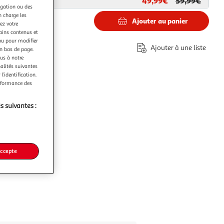
49,99€
59,99€
ar
Boulanger
igation ou des
n charge les
Ajouter au panier
ez votre
tains contenus et
€
nu pour modifier
Ajouter à une liste
en bas de page.
éco-part.
ous à notre
nalités suivantes
l’identification.
erformance des
s suivantes :
accepte