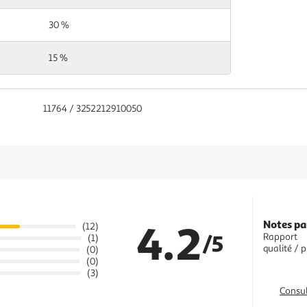
30 %
15 %
11764 / 3252212910050
4.2
Notes pa
(12)
/5
Rapport
(1)
qualité / p
(0)
(0)
(3)
Consul