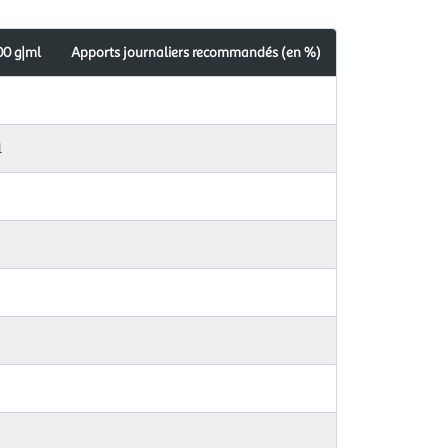
00 g|ml
Apports journaliers recommandés (en %)
l