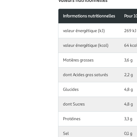
Valeurs nutritionnelles
Informations nutritionnelles
Pour 1
Information
valeur énergétique (kJ)
269 kJ
nutritionnelles
pour
100
valeur énergétique (kcal)
64 kca
g|ml
Matières grasses
3,6 g
dont Acides gras saturés
2,2 g
Glucides
4,8 g
dont Sucres
4,8 g
Protéines
3,3 g
Sel
0,1 g