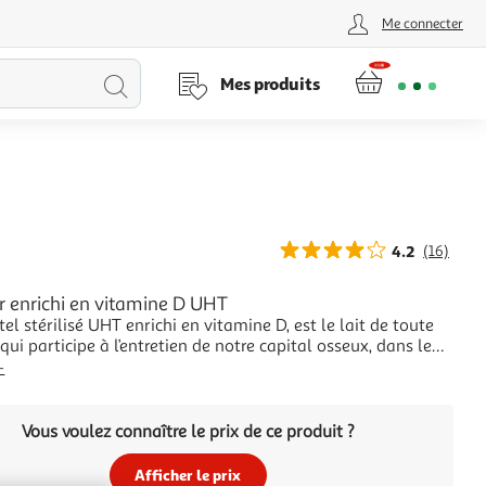
Me connecter
Lancer
Mes produits
la
recherche
4.2
(16)
er enrichi en vitamine D UHT
ctel stérilisé UHT enrichi en vitamine D, est le lait de toute
 qui participe à l’entretien de notre capital osseux, dans le
e alimentation équilibrée : la vitamine D contenue dans le
+
L aide le calcium à bien se fixer sur les os, pour des os
Vous voulez connaître le prix de ce produit ?
Afficher le prix