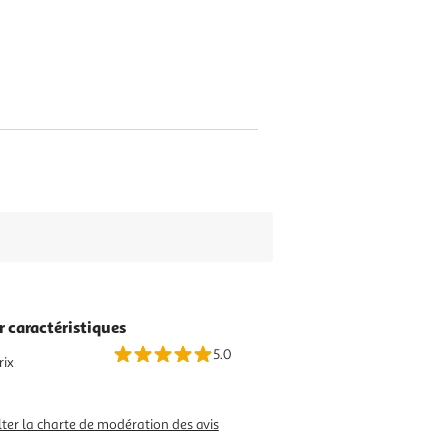
r caractéristiques
5.0
rix
ter la charte de modération des avis