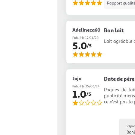
Rapport qualité
Adelineca60
Bon lait
Publié le 12/11/24
Lait agréable 
5.0
/5
Jojo
Date de pére
Publié le 25/06/24
Paques de lai
1.0
/5
publicité mens
ce n’est pas l
Répon
Bonj