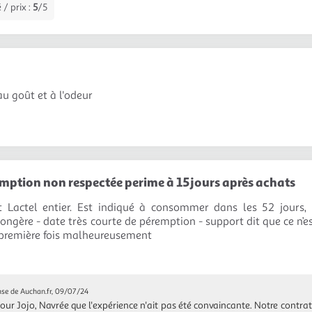
 / prix :
5
/5
au goût et à l'odeur
mption non respectée perime à 15jours après achats
t Lactel entier. Est indiqué à consommer dans les 52 jours, 
ongère - date très courte de péremption - support dit que ce n’es
a première fois malheureusement
se de Auchan.fr, 09/07/24
our Jojo, Navrée que l'expérience n'ait pas été convaincante. Notre contrat 