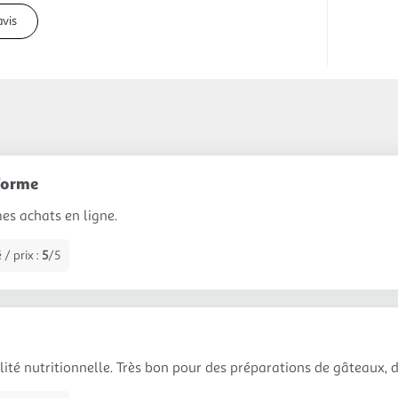
avis
 forme
mes achats en ligne.
 / prix :
5
/5
ité nutritionnelle. Très bon pour des préparations de gâteaux, de