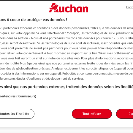
Cont
ns à coeur de protéger vos données !
8 partenaires stockons et accédons à des données personnelles, telles que des données de nav
niques, sur votre appareil. Si vous sélectionnez "J'accepte", les technologies de suivi prendront e
chées dans la section « Nous et nos partenaires traitons des données pour fournir ». Si vous retir
 elles seront désactivées. Si les technologies de suivi sont désactivées, il est possible que cer
vous sont présentés ne soient pas pertinents pour vous. Vous pouvez faire réapparaître ce me
pour retirer votre consentement à tout moment en cliquant sur le lien "Gérer mes préférences" 
 vous avez fait auront un effet sur notre ou nos sites web. Pour plus d’informations, reportez-v
confidentialité. Nos équipes ainsi que nos partenaires externes traitent des données selon les fi
 données de géolocalisation précises. Analyser activement les caractéristiques de l’appareil pour 
 accéder à des informations sur un appareil. Publicités et contenu personnalisés, mesure de p
 du contenu, études d’audience et développement de services.
s ainsi que nos partenaires externes, traitent des données selon les finalité
partenaires (fournisseurs)
toutes les finalités
Tout refuser
J'