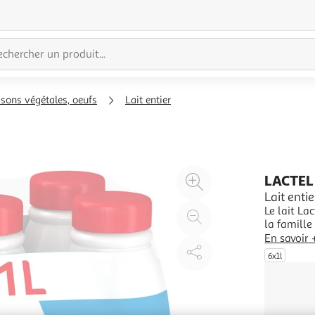
ssons végétales, oeufs
Lait entier
Agrandir
LACTEL
l'illustration
Lait enti
Le lait La
à
Réduire
la famille
200%
l'illustration
cadre d'un
En savoir 
à
Partager
lait LACTE
6x1l
solides.
100
le
%
produit