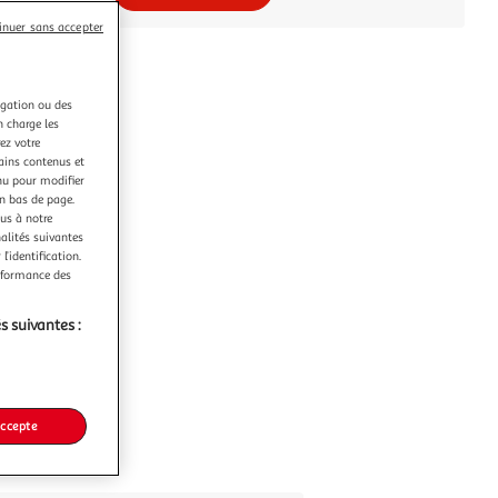
inuer sans accepter
igation ou des
n charge les
ez votre
tains contenus et
nu pour modifier
en bas de page.
ous à notre
nalités suivantes
l’identification.
erformance des
s suivantes :
accepte