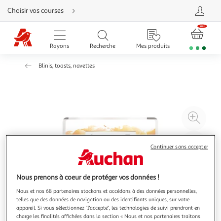
Aller
Choisir vos courses
directement
au
contenu
Aller
directement
Rayons
Recherche
Mes produits
à
la
recherche
Blinis, toasts, navettes
Aller
directement
à
la
navigation
Aller
directement
à
Agr
la
rubrique
l'il
besoin
d'aide
à
Réd
Continuer sans accepter
20
l'il
à
Par
100
le
Nous prenons à coeur de protéger vos données !
%
pro
Nous et nos 68 partenaires stockons et accédons à des données personnelles,
telles que des données de navigation ou des identifiants uniques, sur votre
appareil. Si vous sélectionnez "J'accepte", les technologies de suivi prendront en
charge les finalités affichées dans la section « Nous et nos partenaires traitons