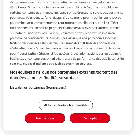
des données pour fournir ». Si vous retirez votre consentement, elles seront
désactivées. Si les technologies de suivi sont désactivées, il est possible que
certains contenus et annonces qui vous sont présentés ne soient pas pertinents
pour vous. Vous pouvez faire réapparaître ce menu pour modifier vos choix ou
pour retirer votre consentement à tout moment en cliquant sur le lien "Gérer
mes préférences" en bas de page. Les choix que vous avez fait auront un effet
5.0
(1)
sur notre ou nos sites web. Pour plus d’informations, reportez-vous à notre
LABEYRIE
politique de confidentialité. Nos équipes ainsi que nos partenaires externes
traitent des données selon les finalités suivantes : Utiliser des données de
Blinis cocktail
géolocalisation précises. Analyser activement les caractéristiques de l’appareil
24 blinis cocktails, a deguster chaud ou froid, ideal pour
pour l’identification. Stocker et/ou accéder à des informations sur un appareil.
une degustation a partager
Publicités et contenu personnalisés, mesure de performance des publicités et du
En savoir +
contenu, études d’audience et développement de services.
200g
24 pièces
Nos équipes ainsi que nos partenaires externes, traitent des
données selon les finalités suivantes :
Vous voulez connaître le prix de ce produit ?
Liste de nos partenaires (fournisseurs)
Afficher le prix
Afficher toutes les finalités
Tout refuser
J'accepte
Description