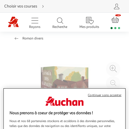
Aller
Choisir vos courses
directement
au
contenu
Aller
directement
Rayons
Recherche
Mes produits
à
la
recherche
Roman divers
Aller
directement
à
la
navigation
Aller
directement
à
Agr
la
rubrique
l'il
besoin
d'aide
à
Réd
20
l'il
à
Par
Continuer sans accepter
100
le
%
pro
Nous prenons à coeur de protéger vos données !
Nous et nos 68 partenaires stockons et accédons à des données personnelles,
telles que des données de navigation ou des identifiants uniques, sur votre