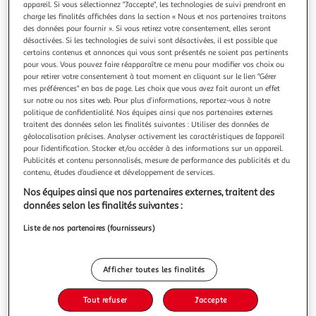
appareil. Si vous sélectionnez "J'accepte", les technologies de suivi prendront en
charge les finalités affichées dans la section « Nous et nos partenaires traitons
des données pour fournir ». Si vous retirez votre consentement, elles seront
désactivées. Si les technologies de suivi sont désactivées, il est possible que
certains contenus et annonces qui vous sont présentés ne soient pas pertinents
pour vous. Vous pouvez faire réapparaître ce menu pour modifier vos choix ou
LA SAGA DES CAZALET INTEGRALE : COFFRET EN 5
pour retirer votre consentement à tout moment en cliquant sur le lien "Gérer
VOLUMES. TOME 1, ETES ANGLAIS ; TOME 2, A RUDE
mes préférences" en bas de page. Les choix que vous avez fait auront un effet
EPREUVE ; TOME 3, CONFUSION ; TOME 4, NOUVEAU
sur notre ou nos sites web. Pour plus d’informations, reportez-vous à notre
politique de confidentialité. Nos équipes ainsi que nos partenaires externes
DEPART ; TOME 5, LA FIN D'UNE ERE, Howard
traitent des données selon les finalités suivantes : Utiliser des données de
Elizabeth Jane
géolocalisation précises. Analyser activement les caractéristiques de l’appareil
Se déployant sur trois générations, la saga des Cazalet suit
pour l’identification. Stocker et/ou accéder à des informations sur un appareil.
l'histoire d'une famille britannique du Sussex de la Grande
Publicités et contenu personnalisés, mesure de performance des publicités et du
Guerre à la mort de leur matriarche bien-aimée dans les
En savoir +
contenu, études d’audience et développement de services.
années 1950, en passant par les mariages des uns et les
Nos équipes ainsi que nos partenaires externes, traitent des
Vous voulez connaître le prix de ce produit ?
séparations des autres, les deuils et les naissances, les
données selon les finalités suivantes :
petits ma
Afficher le prix
Liste de nos partenaires (fournisseurs)
Afficher toutes les finalités
Description
Tout refuser
J'accepte