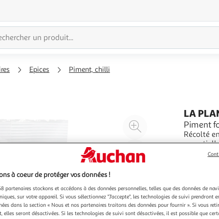
ires
Epices
Piment, chilli
LA PLA
Agrandir
Piment f
Récolté en
l'illustration
essentiell
à
Réduire
relevés. Il
En savoir 
Cont
200%
l'illustration
asiatique,
100g
fort est u
à
Partager
ns à coeur de protéger vos données !
100
le
8 partenaires stockons et accédons à des données personnelles, telles que des données de nav
%
produit
niques, sur votre appareil. Si vous sélectionnez "J'accepte", les technologies de suivi prendront e
chées dans la section « Nous et nos partenaires traitons des données pour fournir ». Si vous retir
 elles seront désactivées. Si les technologies de suivi sont désactivées, il est possible que cer