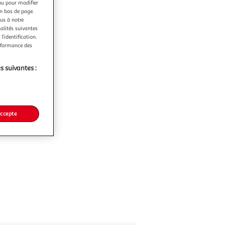
nu pour modifier
en bas de page.
ous à notre
nalités suivantes
l’identification.
erformance des
s suivantes :
accepte