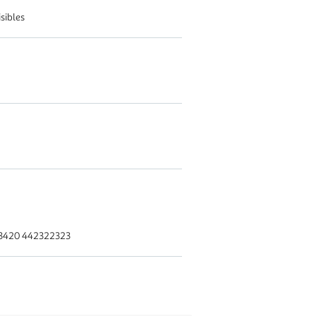
sibles
13420 442322323