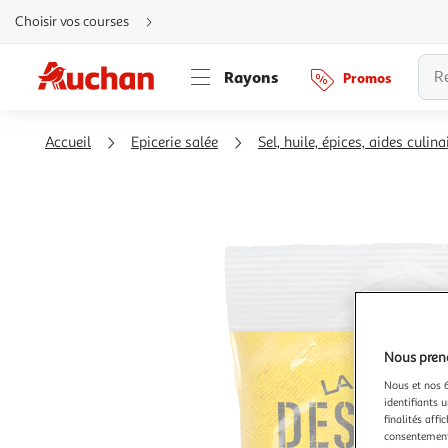
Aller
Choisir vos courses
directement
au
contenu
Aller
Rayons
Promos
directement
à
la
recherche
Aller
Accueil
Epicerie salée
Sel, huile, épices, aides culina
directement
à
la
navigation
Aller
directement
à
la
rubrique
besoin
d'aide
Nous preno
Nous et nos 6
identifiants u
finalités affi
consentement,