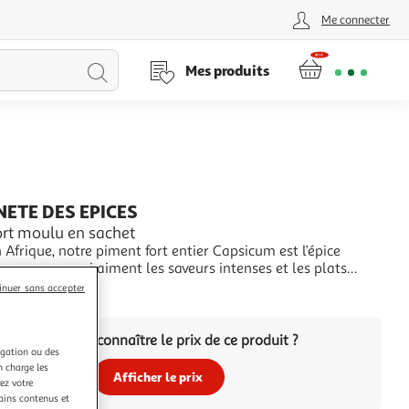
Me connecter
Lancer
Mes produits
la
recherche
NETE DES EPICES
ort moulu en sachet
 Afrique, notre piment fort entier Capsicum est l’épice
e pour ceux qui aiment les saveurs intenses et les plats
 est classé degré 9 : volcanique. Utilisé dans les cuisines
+
inuer sans accepter
 latino-américaine, méditerranéenne et africaine, le piment
n véritable
Vous voulez connaître le prix de ce produit ?
igation ou des
n charge les
Afficher le prix
ez votre
tains contenus et