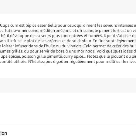
Capsicum est l’épice essentielle pour ceux qui aiment les saveurs intenses et l
que, latino-américaine, méditerranéenne et africaine, le piment fort est un 
 séché, il développe des saveurs plus concentrées et fumées. Il peut s’utiliser
, il infuse le plat de ses arômes et de sa chaleur. En l'incisant légèrement,
le laisser infuser dans de l'huile ou du vinaigre. Cela permet de créer des hui
umes grillés, ou pour servir de base à une marinade. Voici quelques idées de 
pe épicée, poisson grillé pimenté, curry épicé… Notez que le piquant du pim
quantité utilisée. N'hésitez pas à goûter régulièrement pour maîtriser le niv
tion