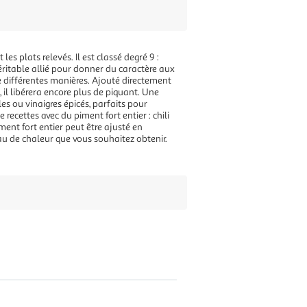
es plats relevés. Il est classé degré 9 :
véritable allié pour donner du caractère aux
 de différentes manières. Ajouté directement
 il libérera encore plus de piquant. Une
les ou vinaigres épicés, parfaits pour
recettes avec du piment fort entier : chili
ent fort entier peut être ajusté en
eau de chaleur que vous souhaitez obtenir.