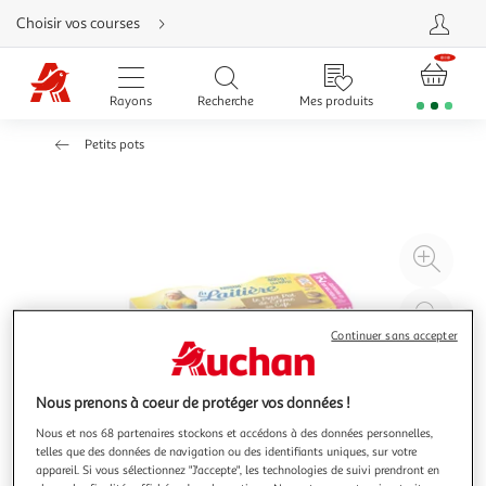
Aller
Choisir vos courses
directement
au
contenu
Aller
directement
Rayons
Recherche
Mes produits
à
la
recherche
Petits pots
Aller
directement
à
la
navigation
Aller
directement
à
Agr
la
rubrique
l'il
besoin
d'aide
à
Réd
20
l'il
Continuer sans accepter
à
Par
100
le
Nous prenons à coeur de protéger vos données !
%
pro
Nous et nos 68 partenaires stockons et accédons à des données personnelles,
telles que des données de navigation ou des identifiants uniques, sur votre
appareil. Si vous sélectionnez "J'accepte", les technologies de suivi prendront en