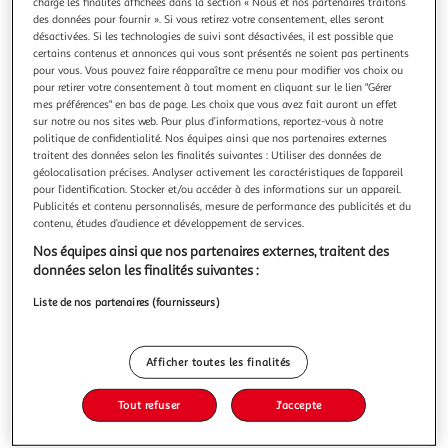
charge les finalités affichées dans la section « Nous et nos partenaires traitons
des données pour fournir ». Si vous retirez votre consentement, elles seront
désactivées. Si les technologies de suivi sont désactivées, il est possible que
certains contenus et annonces qui vous sont présentés ne soient pas pertinents
pour vous. Vous pouvez faire réapparaître ce menu pour modifier vos choix ou
pour retirer votre consentement à tout moment en cliquant sur le lien "Gérer
5.0
(3)
mes préférences" en bas de page. Les choix que vous avez fait auront un effet
LA LAITIERE
sur notre ou nos sites web. Pour plus d’informations, reportez-vous à notre
politique de confidentialité. Nos équipes ainsi que nos partenaires externes
Petit pot de crème au café
traitent des données selon les finalités suivantes : Utiliser des données de
Chez La Laitière nos Petits Pots de Crème sont cuits au four,
géolocalisation précises. Analyser activement les caractéristiques de l’appareil
puis lentement refroidis pour un fondant unique au goût
pour l’identification. Stocker et/ou accéder à des informations sur un appareil.
intense.
En savoir +
Publicités et contenu personnalisés, mesure de performance des publicités et du
contenu, études d’audience et développement de services.
4x100g
Nos équipes ainsi que nos partenaires externes, traitent des
Vous voulez connaître le prix de ce produit ?
données selon les finalités suivantes :
Liste de nos partenaires (fournisseurs)
Afficher le prix
Afficher toutes les finalités
Tout refuser
J'accepte
Frais