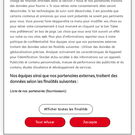
charge les finalités affichées dans la section « Nous et nos partenaires traitons
des données pour fournir ». Si vous retirez votre consentement, elles seront
désactivées. Si les technologies de suivi sont désactivées, il est possible que
certains contenus et annonces qui vous sont présentés ne soient pas pertinents
pour vous. Vous pouvez faire réapparaître ce menu pour modifier vos choix ou
pour retirer votre consentement à tout moment en cliquant sur le lien "Gérer
3.5
(2)
mes préférences" en bas de page. Les choix que vous avez fait auront un effet
LA COSTENA
sur notre ou nos sites web. Pour plus d’informations, reportez-vous à notre
politique de confidentialité. Nos équipes ainsi que nos partenaires externes
Frijoles negros enteros haricots noirs entiers
traitent des données selon les finalités suivantes : Utiliser des données de
Les haricots noirs entiers La Costeña, c'est un vrai coup de
géolocalisation précises. Analyser activement les caractéristiques de l’appareil
cœur ! Avec leur goût riche et leur belle texture, ils
pour l’identification. Stocker et/ou accéder à des informations sur un appareil.
apportent une touche authentique à tous vos plats.
En savoir +
Publicités et contenu personnalisés, mesure de performance des publicités et du
contenu, études d’audience et développement de services.
Soupes, salades, burritos ou chili... ils se glissent partout et
400g
sont prêts en un clin d'œil. Parfaits pour égayer vos repas
Nos équipes ainsi que nos partenaires externes, traitent des
du quoti
Vous voulez connaître le prix de ce produit ?
données selon les finalités suivantes :
Liste de nos partenaires (fournisseurs)
Afficher le prix
Afficher toutes les finalités
Tout refuser
J'accepte
Format