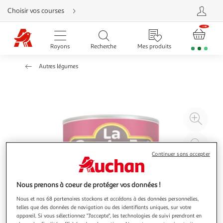
Aller
Choisir vos courses
directement
au
contenu
Aller
directement
Rayons
Recherche
Mes produits
à
la
recherche
Autres légumes
Aller
directement
à
la
navigation
Aller
directement
à
Agr
la
rubrique
l'il
besoin
d'aide
à
Réd
20
l'il
Continuer sans accepter
à
Par
100
le
Nous prenons à coeur de protéger vos données !
%
pro
Nous et nos 68 partenaires stockons et accédons à des données personnelles,
telles que des données de navigation ou des identifiants uniques, sur votre
appareil. Si vous sélectionnez "J'accepte", les technologies de suivi prendront en