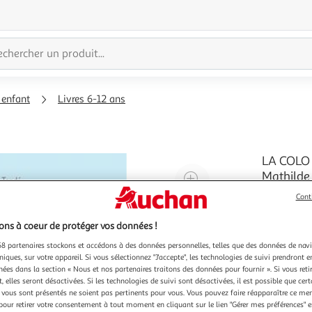
 enfant
Livres 6-12 ans
LA COLO 
Agrandir
Mathilde
La colo de
l'illustration
Cont
pages ! La
à
Réduire
suffit de 
En savoir 
ns à coeur de protéger vos données !
200%
l'illustration
faire des
de la colo
à
Partager
8 partenaires stockons et accédons à des données personnelles, telles que des données de nav
niques, sur votre appareil. Si vous sélectionnez "J'accepte", les technologies de suivi prendront e
100
le
chées dans la section « Nous et nos partenaires traitons des données pour fournir ». Si vous retir
%
produit
 elles seront désactivées. Si les technologies de suivi sont désactivées, il est possible que cer
vous sont présentés ne soient pas pertinents pour vous. Vous pouvez faire réapparaître ce me
pour retirer votre consentement à tout moment en cliquant sur le lien "Gérer mes préférences" 