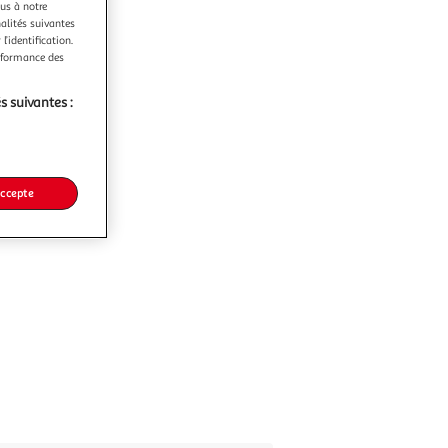
ous à notre
nalités suivantes
l’identification.
erformance des
s suivantes :
accepte