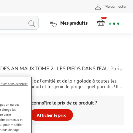
Me connecter
Lancer
Mes produits
la
recherche
DES ANIMAUX TOME 2 : LES PIEDS DANS L'EAU, Paris
s animaux, c'est de l'amitié et de la rigolade à toutes les
inuer sans accepter
 mer, le sable chaud et les jeux de plage... quel paradis ! Il
se laisser porter par les vagues, bronzer sur sa serviette ou
+
 châteaux de sable. Hum ! Pas sûr que ce soit au programme
Vous voulez connaître le prix de ce produit ?
 des an
igation ou des
n charge les
ez votre
Afficher le prix
tains contenus et
nu pour modifier
en bas de page.