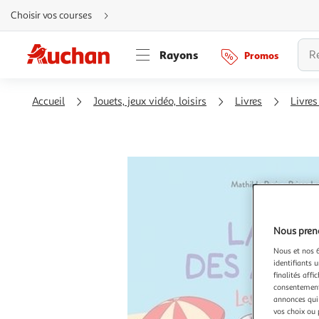
Aller
Choisir vos courses
directement
au
contenu
Aller
Rayons
Promos
directement
à
la
recherche
Aller
Accueil
Jouets, jeux vidéo, loisirs
Livres
Livres
directement
à
la
navigation
Aller
directement
à
la
rubrique
besoin
d'aide
Nous preno
Nous et nos 6
identifiants u
finalités affi
consentement,
annonces qui 
vos choix ou 