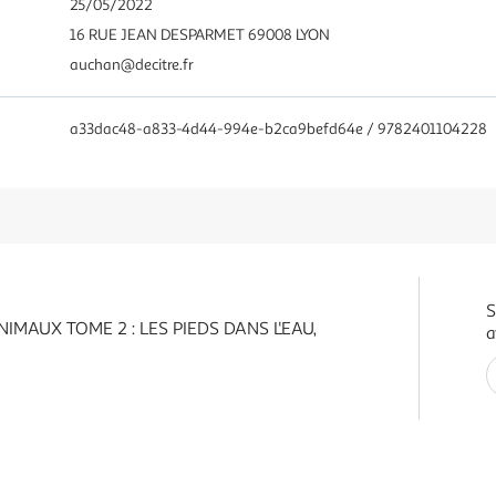
25/05/2022
16 RUE JEAN DESPARMET 69008 LYON
auchan@decitre.fr
a33dac48-a833-4d44-994e-b2ca9befd64e / 9782401104228
S
IMAUX TOME 2 : LES PIEDS DANS L'EAU,
a