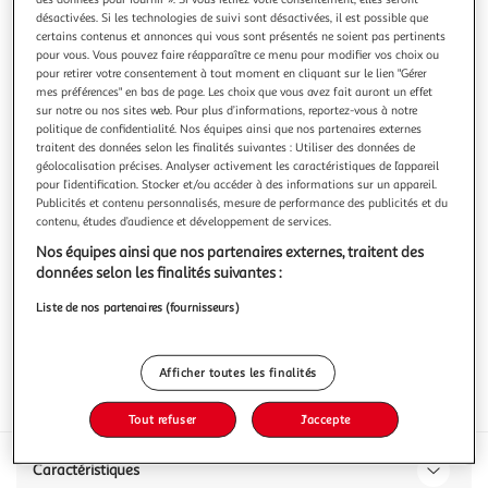
désactivées. Si les technologies de suivi sont désactivées, il est possible que
certains contenus et annonces qui vous sont présentés ne soient pas pertinents
pour vous. Vous pouvez faire réapparaître ce menu pour modifier vos choix ou
pour retirer votre consentement à tout moment en cliquant sur le lien "Gérer
mes préférences" en bas de page. Les choix que vous avez fait auront un effet
5.0
(2)
sur notre ou nos sites web. Pour plus d’informations, reportez-vous à notre
politique de confidentialité. Nos équipes ainsi que nos partenaires externes
LA BÊTE
traitent des données selon les finalités suivantes : Utiliser des données de
Bière ambrée pression 8% fût pression
géolocalisation précises. Analyser activement les caractéristiques de l’appareil
pour l’identification. Stocker et/ou accéder à des informations sur un appareil.
5l
Publicités et contenu personnalisés, mesure de performance des publicités et du
contenu, études d’audience et développement de services.
Vous voulez connaître le prix de ce produit ?
Nos équipes ainsi que nos partenaires externes, traitent des
Afficher le prix
données selon les finalités suivantes :
Liste de nos partenaires (fournisseurs)
Afficher toutes les finalités
Interdit femme enceinte
Format
Tout refuser
J'accepte
Caractéristiques