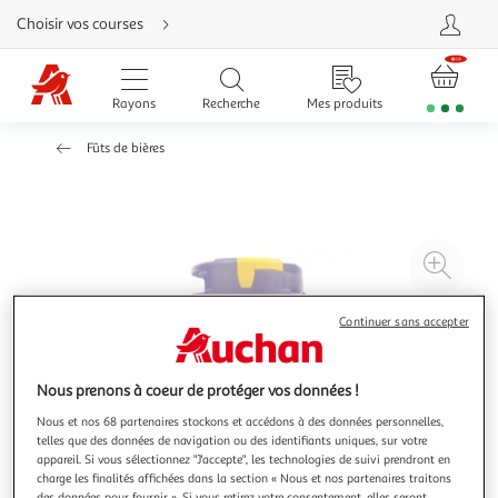
Aller
Choisir vos courses
directement
au
contenu
Aller
directement
Rayons
Recherche
Mes produits
à
la
recherche
Fûts de bières
Aller
directement
à
la
navigation
Aller
directement
à
Agr
la
rubrique
l'il
besoin
d'aide
à
Réd
Continuer sans accepter
20
l'il
à
Par
Nous prenons à coeur de protéger vos données !
100
le
%
pro
Nous et nos 68 partenaires stockons et accédons à des données personnelles,
telles que des données de navigation ou des identifiants uniques, sur votre
appareil. Si vous sélectionnez "J'accepte", les technologies de suivi prendront en
charge les finalités affichées dans la section « Nous et nos partenaires traitons
des données pour fournir ». Si vous retirez votre consentement, elles seront