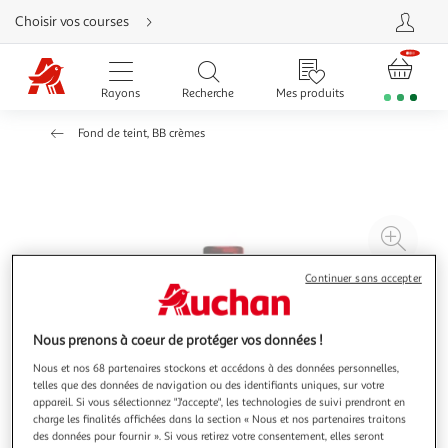
Aller
Choisir vos courses
directement
au
contenu
Aller
directement
Rayons
Recherche
Mes produits
à
la
recherche
Fond de teint, BB crèmes
Aller
directement
à
la
navigation
Aller
directement
à
Agr
la
rubrique
l'il
besoin
d'aide
Continuer sans accepter
à
Réd
20
l'il
à
Par
Nous prenons à coeur de protéger vos données !
100
le
Nous et nos 68 partenaires stockons et accédons à des données personnelles,
%
pro
telles que des données de navigation ou des identifiants uniques, sur votre
appareil. Si vous sélectionnez "J'accepte", les technologies de suivi prendront en
charge les finalités affichées dans la section « Nous et nos partenaires traitons
des données pour fournir ». Si vous retirez votre consentement, elles seront