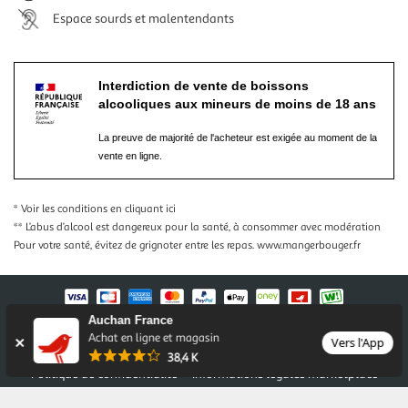
Espace sourds et malentendants
Interdiction de vente de boissons
alcooliques aux mineurs de moins de 18 ans
La preuve de majorité de l'acheteur est exigée au moment de la
vente en ligne.
* Voir les conditions
en cliquant ici
** L’abus d’alcool est dangereux pour la santé, à consommer avec modération
Pour votre santé, évitez de grignoter entre les repas.
www.mangerbouger.fr
Auchan France
Nos conditions générales
Mentions légales
Achat en ligne et magasin
Vers l'App
Conditions des offres et promotions
Gérer mes préférences
38,4 K
Politique de confidentialité
Informations légales marketplace