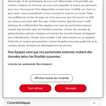
désactivées. Si les technologies de suivi sont désactivées, il est possible que
certains contenus et annonces qui vous sont présentés ne soient pas pertinents
pour vous. Vous pouvez faire réapparaître ce menu pour modifier vos choix ou
pour retirer votre consentement à tout moment en cliquant sur le lien "Gérer
mes préférences" en bas de page. Les choix que vous avez fait auront un effet
sur notre ou nos sites web. Pour plus d’informations, reportez-vous à notre
L'OREAL
politique de confidentialité. Nos équipes ainsi que nos partenaires externes
Infaillible fond de teint liquide FPS 25 teinte 200
traitent des données selon les finalités suivantes : Utiliser des données de
Découvrez le fond de teint Infaillible Fresh Wear 32H*
géolocalisation précises. Analyser activement les caractéristiques de l’appareil
pour l’identification. Stocker et/ou accéder à des informations sur un appareil.
enrichi en Vitamine C, SPF 25. Formule sans transfert,
Publicités et contenu personnalisés, mesure de performance des publicités et du
résistante à l’eau, l’humidité et la chaleur. Disponible en 27
En savoir +
contenu, études d’audience et développement de services.
teintes *Auto-évaluation 172 sujets Un teint zéro défaut et
30ml
frais pendant 32H*. Les imperfections sont masquées, un
Nos équipes ainsi que nos partenaires externes, traitent des
fini nature
Vous voulez connaître le prix de ce produit ?
données selon les finalités suivantes :
Liste de nos partenaires (fournisseurs)
Afficher le prix
Afficher toutes les finalités
Tout refuser
J'accepte
Description
Caractéristiques