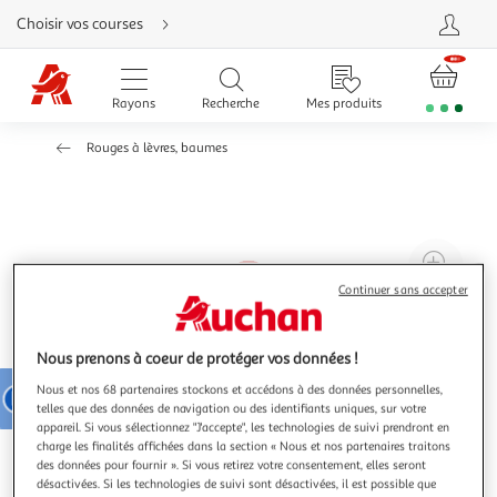
Aller
Choisir vos courses
directement
au
contenu
Aller
directement
Rayons
Recherche
Mes produits
à
la
recherche
Rouges à lèvres, baumes
Aller
directement
à
la
navigation
Aller
directement
à
Agr
la
rubrique
l'il
Continuer sans accepter
besoin
d'aide
à
Réd
20
l'il
Nous prenons à coeur de protéger vos données !
à
Par
Nous et nos 68 partenaires stockons et accédons à des données personnelles,
100
le
telles que des données de navigation ou des identifiants uniques, sur votre
%
pro
appareil. Si vous sélectionnez "J'accepte", les technologies de suivi prendront en
charge les finalités affichées dans la section « Nous et nos partenaires traitons
des données pour fournir ». Si vous retirez votre consentement, elles seront
désactivées. Si les technologies de suivi sont désactivées, il est possible que