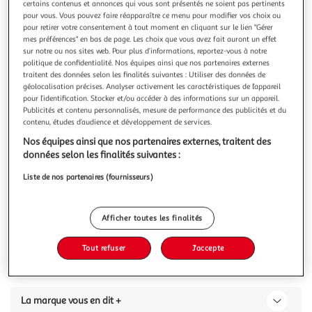
Illustration
Illustration
certains contenus et annonces qui vous sont présentés ne soient pas pertinents
pour vous. Vous pouvez faire réapparaître ce menu pour modifier vos choix ou
précédente
suivante
pour retirer votre consentement à tout moment en cliquant sur le lien "Gérer
mes préférences" en bas de page. Les choix que vous avez fait auront un effet
sur notre ou nos sites web. Pour plus d’informations, reportez-vous à notre
politique de confidentialité. Nos équipes ainsi que nos partenaires externes
L'OREAL
traitent des données selon les finalités suivantes : Utiliser des données de
Color riche baume teinté 112 pastel exaltation
géolocalisation précises. Analyser activement les caractéristiques de l’appareil
pour l’identification. Stocker et/ou accéder à des informations sur un appareil.
x1
Publicités et contenu personnalisés, mesure de performance des publicités et du
contenu, études d’audience et développement de services.
Vous voulez connaître le prix de ce produit ?
Nos équipes ainsi que nos partenaires externes, traitent des
Afficher le prix
données selon les finalités suivantes :
Liste de nos partenaires (fournisseurs)
Afficher toutes les finalités
Caractéristiques
Tout refuser
J'accepte
Avis clients
(0)
La marque vous en dit +