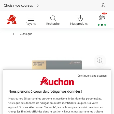
Aller
Choisir vos courses
directement
au
contenu
Aller
directement
Rayons
Recherche
Mes produits
à
la
recherche
Classique
Aller
directement
à
la
navigation
Aller
directement
à
Agr
la
rubrique
l'il
besoin
d'aide
à
Réd
Continuer sans accepter
20
l'il
à
Par
100
le
Nous prenons à coeur de protéger vos données !
%
pro
Nous et nos 68 partenaires stockons et accédons à des données personnelles,
telles que des données de navigation ou des identifiants uniques, sur votre
appareil. Si vous sélectionnez "J'accepte", les technologies de suivi prendront en
charge les finalités affichées dans la section « Nous et nos partenaires traitons