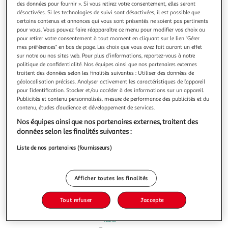
des données pour fournir ». Si vous retirez votre consentement, elles seront
désactivées. Si les technologies de suivi sont désactivées, il est possible que
certains contenus et annonces qui vous sont présentés ne soient pas pertinents
pour vous. Vous pouvez faire réapparaître ce menu pour modifier vos choix ou
pour retirer votre consentement à tout moment en cliquant sur le lien "Gérer
mes préférences" en bas de page. Les choix que vous avez fait auront un effet
4.6
(46)
sur notre ou nos sites web. Pour plus d’informations, reportez-vous à notre
L'OR
politique de confidentialité. Nos équipes ainsi que nos partenaires externes
traitent des données selon les finalités suivantes : Utiliser des données de
Espresso Capsules de café ristretto intensité 11
géolocalisation précises. Analyser activement les caractéristiques de l’appareil
compatibles Nespresso
pour l’identification. Stocker et/ou accéder à des informations sur un appareil.
L'OR Ristretto incarne toute l’intensité d’un café court aux
Publicités et contenu personnalisés, mesure de performance des publicités et du
arômes profonds. Ce mélange complexe dévoile des notes
contenu, études d’audience et développement de services.
intenses d’épices fraîches comme le gingembre et la
En savoir +
Nos équipes ainsi que nos partenaires externes, traitent des
cardamome, mêlées à des nuances boisées et légèrement
260g
50 capsules
données selon les finalités suivantes :
fumées. Sa torréfaction poussée révèle un corps dense et
une crème dorée persi
Vous voulez connaître le prix de ce produit ?
Liste de nos partenaires (fournisseurs)
Afficher le prix
Afficher toutes les finalités
Tout refuser
J'accepte