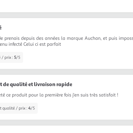
é
Je prenais depuis des années la marque Auchan, et puis impossi
enu infecté Celui ci est parfait
 / prix :
5
/5
 de qualité et livraison rapide
eté ce produit pour la première fois j'en suis très satisfait !
 qualité / prix :
4
/5