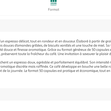
Format
d’un espresso délicat, tout en rondeur et en douceur. Élaboré à partir de gr
s douces d’amandes grillées, de biscuits vanillés et une touche de miel. Sa 
nsité douce et finesse aromatique. Grâce au format généreux de 50 capsules
préservant toute la fraîcheur du café. Une invitation à savourer le plaisir d’
herchent un espresso doux, agréable et parfaitement équilibré. Son intens
aromatique discrète mais raffinée. Ce café développe en bouche une belle r
e la journée. Le format 50 capsules est pratique et économique, tout en