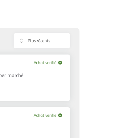
Trier
les
avis
Achat verifié
super marché
Achat verifié