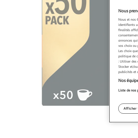
Nous preno
Nous et nos 6
identifiants u
finalités affi
consentement,
annonces qui 
vos choix ou 
Les choix que
politique de 
: Utiliser des
Stocker et/ou
publicités et
Nos équipe
Liste de nos 
Afficher 