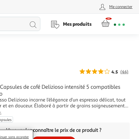
Me connecter
Lancer
Mes produits
la
recherche
4.5
(44)
Capsules de café Delizioso intensité 5 compatibles
o
sso Delizioso incarne l’élégance d’un espresso délicat, tout
r et en douceur. Élaboré à partir de grains soigneusement
és, ce café révèle un profil aromatique subtil, aux notes
+
mandes grillées, de biscuits vanillés et une touche de miel.
apsules
ction légère
Vous voulez connaître le prix de ce produit ?
inuer sans accepter