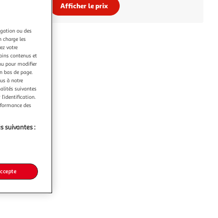
Afficher le prix
igation ou des
n charge les
ez votre
tains contenus et
nu pour modifier
en bas de page.
ous à notre
nalités suivantes
l’identification.
erformance des
s suivantes :
accepte