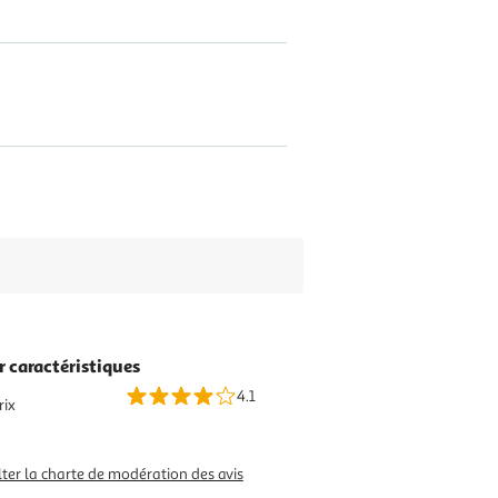
r caractéristiques
4.1
rix
ter la charte de modération des avis