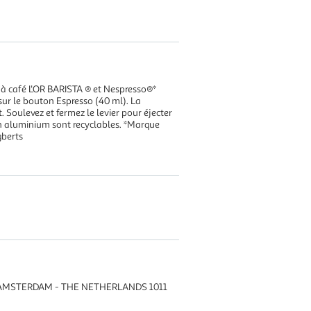
 à café L'OR BARISTA ® et Nespresso®*
sur le bouton Espresso (40 ml). La
Soulevez et fermez le levier pour éjecter
en aluminium sont recyclables. *Marque
gberts
AMSTERDAM - THE NETHERLANDS 1011