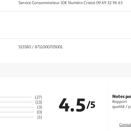
Service Consommateur JDE Numéro Cristal 09 69 32 96 63
515580 / 8711000705001
4.5
Notes pa
(27)
/5
Rapport
(13)
qualité / p
(3)
(0)
(1)
Consul