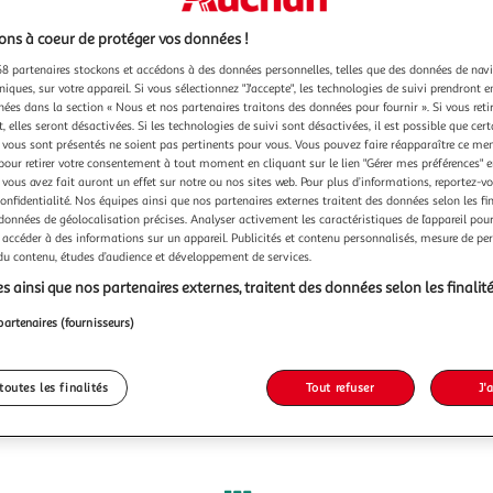
ns à coeur de protéger vos données !
8 partenaires stockons et accédons à des données personnelles, telles que des données de nav
niques, sur votre appareil. Si vous sélectionnez "J'accepte", les technologies de suivi prendront e
chées dans la section « Nous et nos partenaires traitons des données pour fournir ». Si vous retir
 elles seront désactivées. Si les technologies de suivi sont désactivées, il est possible que cer
vous sont présentés ne soient pas pertinents pour vous. Vous pouvez faire réapparaître ce me
pour retirer votre consentement à tout moment en cliquant sur le lien "Gérer mes préférences" 
 vous avez fait auront un effet sur notre ou nos sites web. Pour plus d’informations, reportez-v
confidentialité. Nos équipes ainsi que nos partenaires externes traitent des données selon les fi
 données de géolocalisation précises. Analyser activement les caractéristiques de l’appareil pour 
 accéder à des informations sur un appareil. Publicités et contenu personnalisés, mesure de p
 du contenu, études d’audience et développement de services.
s ainsi que nos partenaires externes, traitent des données selon les finalité
partenaires (fournisseurs)
toutes les finalités
Tout refuser
J'