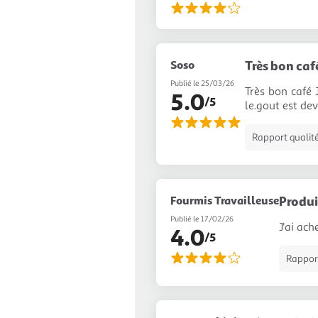
Soso
Très bon caf
Publié le 25/03/26
Très bon café 
5.0
/5
le.gout est dev
Rapport qualité
Fourmis Travailleuse
Produit
Publié le 17/02/26
J'ai ach
4.0
/5
Rapport