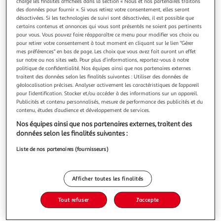
charge les finalités affichées dans la section « Nous et nos partenaires traitons
des données pour fournir ». Si vous retirez votre consentement, elles seront
désactivées. Si les technologies de suivi sont désactivées, il est possible que
certains contenus et annonces qui vous sont présentés ne soient pas pertinents
pour vous. Vous pouvez faire réapparaître ce menu pour modifier vos choix ou
pour retirer votre consentement à tout moment en cliquant sur le lien "Gérer
4
(3)
mes préférences" en bas de page. Les choix que vous avez fait auront un effet
L'ITALIE DES PIZZAS
sur notre ou nos sites web. Pour plus d’informations, reportez-vous à notre
politique de confidentialité. Nos équipes ainsi que nos partenaires externes
Pizza tirolese specke et corgonzola
traitent des données selon les finalités suivantes : Utiliser des données de
Selon la tradition italienne, la pâte est laissée à reposer
géolocalisation précises. Analyser activement les caractéristiques de l’appareil
pendant 24h minimum, étirée à la main, cuite au four et
pour l’identification. Stocker et/ou accéder à des informations sur un appareil.
garnie à la main.
En savoir +
Publicités et contenu personnalisés, mesure de performance des publicités et du
contenu, études d’audience et développement de services.
550g
Nos équipes ainsi que nos partenaires externes, traitent des
Vous voulez connaître le prix de ce produit ?
données selon les finalités suivantes :
Liste de nos partenaires (fournisseurs)
Afficher le prix
Afficher toutes les finalités
Tout refuser
J'accepte
Frais