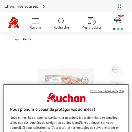
Aller
Choisir vos courses
directement
au
contenu
Aller
directement
Rayons
Recherche
Mes produits
à
la
recherche
Pizza
Aller
directement
à
la
navigation
Aller
directement
à
Agr
la
rubrique
l'il
besoin
d'aide
à
Réd
20
l'il
Continuer sans accepter
à
Par
100
le
Nous prenons à coeur de protéger vos données !
%
pro
Nous et nos 68 partenaires stockons et accédons à des données personnelles,
telles que des données de navigation ou des identifiants uniques, sur votre
appareil. Si vous sélectionnez "J'accepte", les technologies de suivi prendront en