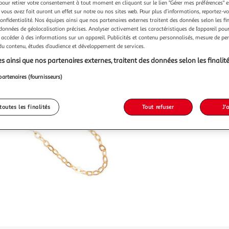
Vendu p
pour retirer votre consentement à tout moment en cliquant sur le lien "Gérer mes préférences" 
 vous avez fait auront un effet sur notre ou nos sites web. Pour plus d’informations, reportez-v
confidentialité. Nos équipes ainsi que nos partenaires externes traitent des données selon les fi
 données de géolocalisation précises. Analyser activement les caractéristiques de l’appareil pour 
101,0
 accéder à des informations sur un appareil. Publicités et contenu personnalisés, mesure de p
 du contenu, études d’audience et développement de services.
s ainsi que nos partenaires externes, traitent des données selon les finalité
partenaires (fournisseurs)
toutes les finalités
Tout refuser
J'