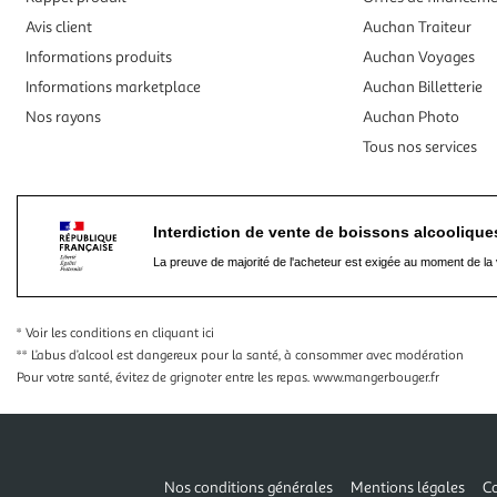
Avis client
Auchan Traiteur
Informations produits
Auchan Voyages
Informations marketplace
Auchan Billetterie
Nos rayons
Auchan Photo
Tous nos services
Interdiction de vente de boissons alcooliqu
La preuve de majorité de l'acheteur est exigée au moment de la 
* Voir les conditions
en cliquant ici
** L’abus d’alcool est dangereux pour la santé, à consommer avec modération
Pour votre santé, évitez de grignoter entre les repas.
www.mangerbouger.fr
Nos conditions générales
Mentions légales
Co