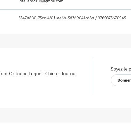
latelierdazur@gmail.com
5347a800-75ee-481f-ae6b-5d769041cd8a / 3760375670945
Soyez le 
fant Or Jaune Laqué - Chien - Toutou
Donner