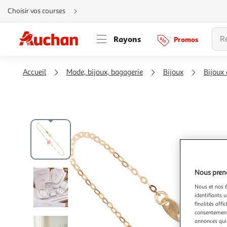
Aller
Choisir vos courses
directement
au
contenu
Aller
Rayons
Promos
directement
à
la
recherche
Aller
Accueil
Mode, bijoux, bagagerie
Bijoux
Bijoux 
directement
à
la
navigation
Aller
directement
à
la
rubrique
besoin
d'aide
Nous preno
Nous et nos 6
identifiants u
finalités affi
consentement,
annonces qui 