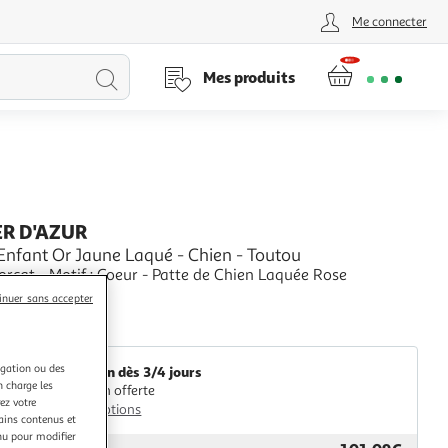
Me connecter
Lancer
Mes produits
la
recherche
ER D'AZUR
Enfant Or Jaune Laqué - Chien - Toutou
orçat - Motif : Coeur - Patte de Chien Laquée Rose
000 Jaune
inuer sans accepter
 Ajustable 12cm-14cm - Poids Indicatif : 0.60 gr - Bracelet
+
'Atelier d'Azur
oeur 1cm*0.9cm
igation ou des
Livraison dès 3/4 jours
n charge les
Livraison offerte
ez votre
Plus d'options
tains contenus et
nu pour modifier