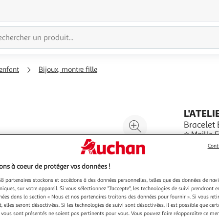
enfant
Bijoux, montre fille
L'ATELI
Agrandir
Bracelet 
⭐ Maille F
l'illustration
⭐ Or 375/
à
Réduire
Cont
⭐ Longueur
En savoir 
200%
l'illustration
Enfant
Vendu par
L
ns à coeur de protéger vos données !
⭐ Motif C
à
Partager
8 partenaires stockons et accédons à des données personnelles, telles que des données de nav
100
le
niques, sur votre appareil. Si vous sélectionnez "J'accepte", les technologies de suivi prendront e
%
produit
chées dans la section « Nous et nos partenaires traitons des données pour fournir ». Si vous retir
 elles seront désactivées. Si les technologies de suivi sont désactivées, il est possible que cer
vous sont présentés ne soient pas pertinents pour vous. Vous pouvez faire réapparaître ce me