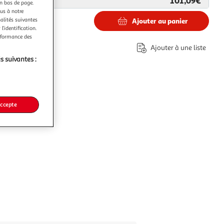
101,09€
ar
L'Atelier d'Azur
en bas de page.
ous à notre
nalités suivantes
Ajouter au panier
l’identification.
9€
erformance des
Ajouter à une liste
s suivantes :
accepte