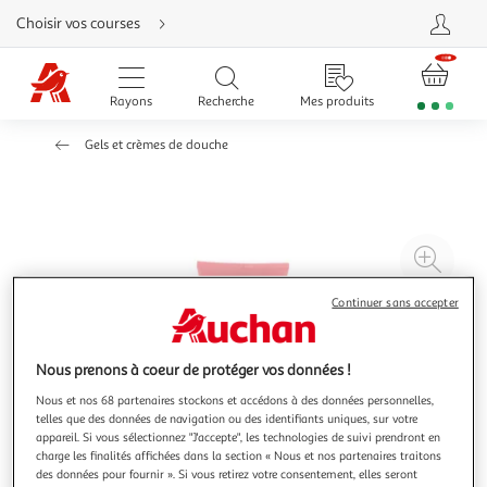
Aller
Choisir vos courses
directement
au
contenu
Aller
directement
Rayons
Recherche
Mes produits
à
la
recherche
Gels et crèmes de douche
Aller
directement
à
la
navigation
Aller
directement
à
Agr
la
rubrique
l'il
besoin
d'aide
Continuer sans accepter
à
Réd
20
l'il
à
Par
Nous prenons à coeur de protéger vos données !
100
le
Nous et nos 68 partenaires stockons et accédons à des données personnelles,
%
pro
telles que des données de navigation ou des identifiants uniques, sur votre
appareil. Si vous sélectionnez "J'accepte", les technologies de suivi prendront en
charge les finalités affichées dans la section « Nous et nos partenaires traitons
des données pour fournir ». Si vous retirez votre consentement, elles seront