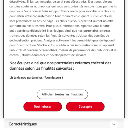
désactivées. Si les technologies de suivi sont désactivées, il est possible que
certains contenus et annonces qui vous sont présentés ne soient pas pertinents
pour vous. Vous pouvez faire réapparaître ce menu pour modifier vos choix ou
pour retirer votre consentement à tout moment en cliquant sur le lien "Gérer
mes préférences" en bas de page. Les choix que vous avez fait auront un effet
sur notre ou nos sites web. Pour plus d’informations, reportez-vous à notre
KLORANE
politique de confidentialité. Nos équipes ainsi que nos partenaires externes
Gel douche nutritif cupuaçu BIO
traitent des données selon les finalités suivantes : Utiliser des données de
Le Gel douche Fleur d’Hibiscus de Klorane est
géolocalisation précises. Analyser activement les caractéristiques de l’appareil
pour l’identification. Stocker et/ou accéder à des informations sur un appareil.
spécifiquement formulé pour nettoyer tous les types de
Publicités et contenu personnalisés, mesure de performance des publicités et du
peaux, sans les dessécher. Riche en acides gras et en beurre
En savoir +
contenu, études d’audience et développement de services.
de Cupuaçu BIO, il hydrate durablement* l’épiderme en
200ml
respectant son équilibre. La texture gel forme une mousse
Nos équipes ainsi que nos partenaires externes, traitent des
légère sous la douche et l
Vous voulez connaître le prix de ce produit ?
données selon les finalités suivantes :
Liste de nos partenaires (fournisseurs)
Afficher le prix
Afficher toutes les finalités
Tout refuser
J'accepte
Description
Caractéristiques