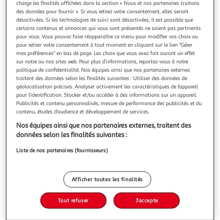
charge les finalités affichées dans la section « Nous et nos partenaires traitons
des données pour fournir ». Si vous retirez votre consentement, elles seront
désactivées. Si les technologies de suivi sont désactivées, il est possible que
certains contenus et annonces qui vous sont présentés ne soient pas pertinents
pour vous. Vous pouvez faire réapparaître ce menu pour modifier vos choix ou
pour retirer votre consentement à tout moment en cliquant sur le lien "Gérer
4.7
(3)
mes préférences" en bas de page. Les choix que vous avez fait auront un effet
KIRI
sur notre ou nos sites web. Pour plus d’informations, reportez-vous à notre
politique de confidentialité. Nos équipes ainsi que nos partenaires externes
Goûter Fromage fondue à la crème et gressins blé
traitent des données selon les finalités suivantes : Utiliser des données de
complet
géolocalisation précises. Analyser activement les caractéristiques de l’appareil
Kiri® Gouter 5 portions, c'est une nouvelle offre aux
pour l’identification. Stocker et/ou accéder à des informations sur un appareil.
gressins au blé complet, riches en fibres, idéale pour ravir
Publicités et contenu personnalisés, mesure de performance des publicités et du
les papilles de toute la famille. La recette de Kiri® est
contenu, études d’audience et développement de services.
En savoir +
toujours aussi unique et est composée de bon lait frais* et
Nos équipes ainsi que nos partenaires externes, traitent des
175g
5 pièces
de crème généreuse 100% français. Blé complet
données selon les finalités suivantes :
Vous voulez connaître le prix de ce produit ?
Liste de nos partenaires (fournisseurs)
Afficher le prix
Afficher toutes les finalités
Tout refuser
J'accepte