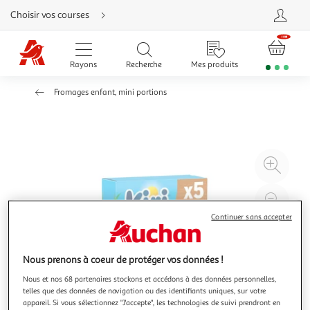
Aller
Choisir vos courses
directement
au
contenu
Aller
directement
Rayons
Recherche
Mes produits
à
la
recherche
Fromages enfant, mini portions
Aller
directement
à
la
navigation
Aller
directement
à
Agr
la
rubrique
l'il
besoin
d'aide
à
Réd
20
l'il
Continuer sans accepter
à
Par
100
le
Nous prenons à coeur de protéger vos données !
%
pro
Nous et nos 68 partenaires stockons et accédons à des données personnelles,
telles que des données de navigation ou des identifiants uniques, sur votre
appareil. Si vous sélectionnez "J'accepte", les technologies de suivi prendront en