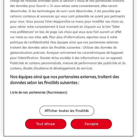
Illustration
Illustration
charge les finalités affichées dans la section « Nous et nos partenaires traitons
des données pour fournir ». Si vous retirez votre consentement, elles seront
précédente
suivante
désactivées. Si les technologies de suivi sont désactivées, il est possible que
certains contenus et annonces qui vous sont présentés ne soient pas pertinents
pour vous. Vous pouvez faire réapparaître ce menu pour modifier vos choix ou
pour retirer votre consentement à tout moment en cliquant sur le lien "Gérer
5.0
(1)
mes préférences" en bas de page. Les choix que vous avez fait auront un effet
KIRI
sur notre ou nos sites web. Pour plus d’informations, reportez-vous à notre
politique de confidentialité. Nos équipes ainsi que nos partenaires externes
Fromage de chèvre fondu en portion
traitent des données selon les finalités suivantes : Utiliser des données de
La petite portion à tartiner qui allie le fromage fondu Kiri®
géolocalisation précises. Analyser activement les caractéristiques de l’appareil
à de la bûche de chèvre ! Il a vraiment tout pour plaire aux
pour l’identification. Stocker et/ou accéder à des informations sur un appareil.
enfants ! Lait 100% français
En savoir +
Publicités et contenu personnalisés, mesure de performance des publicités et du
contenu, études d’audience et développement de services.
140g
5 parts
Nos équipes ainsi que nos partenaires externes, traitent des
Vous voulez connaître le prix de ce produit ?
données selon les finalités suivantes :
Liste de nos partenaires (fournisseurs)
Afficher le prix
Afficher toutes les finalités
Tout refuser
J'accepte
Frais