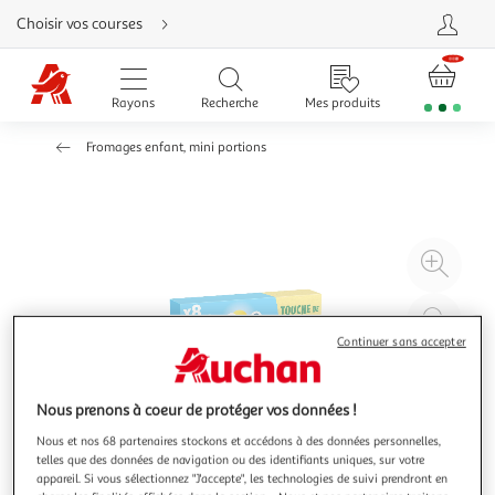
Aller
Choisir vos courses
directement
au
contenu
Aller
directement
Rayons
Recherche
Mes produits
à
la
recherche
Fromages enfant, mini portions
Aller
directement
à
la
navigation
Aller
directement
à
Agr
la
rubrique
l'il
besoin
d'aide
à
Réd
20
l'il
Continuer sans accepter
à
Par
100
le
Nous prenons à coeur de protéger vos données !
%
pro
Nous et nos 68 partenaires stockons et accédons à des données personnelles,
telles que des données de navigation ou des identifiants uniques, sur votre
appareil. Si vous sélectionnez "J'accepte", les technologies de suivi prendront en