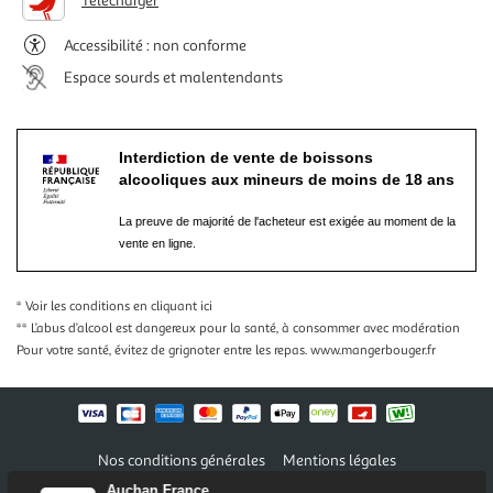
Télécharger
Accessibilité : non conforme
Espace sourds et malentendants
Interdiction de vente de boissons
alcooliques aux mineurs de moins de 18 ans
La preuve de majorité de l'acheteur est exigée au moment de la
vente en ligne.
* Voir les conditions
en cliquant ici
** L’abus d’alcool est dangereux pour la santé, à consommer avec modération
Pour votre santé, évitez de grignoter entre les repas.
www.mangerbouger.fr
Nos conditions générales
Mentions légales
Conditions des offres et promotions
Gérer mes préférences
Auchan France