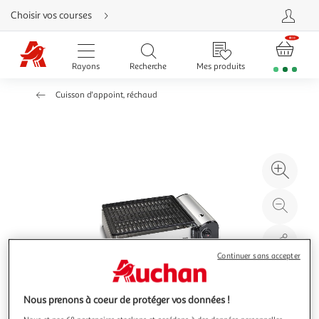
Aller
Choisir vos courses
directement
au
contenu
Aller
directement
Rayons
Recherche
Mes produits
à
la
recherche
Cuisson d'appoint, réchaud
Aller
directement
à
la
navigation
Aller
directement
à
Agr
la
rubrique
l'il
besoin
d'aide
à
Réd
20
l'il
à
Par
100
le
Continuer sans accepter
%
pro
Nous prenons à coeur de protéger vos données !