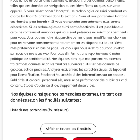
Illustration
Illustration
Nous et nos 68 partenaires stockons et accédons à des données personnelles,
telles que des données de navigation ou des identifiants uniques, sur votre
précédente
suivante
appareil. Si vous sélectionnez "J'accepte", les technologies de suivi prendront en
charge les finalités affichées dans la section « Nous et nos partenaires traitons
des données pour fournir ». Si vous retirez votre consentement, elles seront
Livraison offerte
désactivées. Si les technologies de suivi sont désactivées, il est possible que
certains contenus et annonces qui vous sont présentés ne soient pas pertinents
KEMPER
pour vous. Vous pouvez faire réapparaître ce menu pour modifier vos choix ou
pour retirer votre consentement à tout moment en cliquant sur le lien "Gérer
Mini barbecue gaz portable avec housse 1900w -
mes préférences" en bas de page. Les choix que vous avez fait auront un effet
104997
sur notre ou nos sites web. Pour plus d’informations, reportez-vous à notre
Barbecue à gaz de table 1.9 KW. Ce barbecue portable est
politique de confidentialité. Nos équipes ainsi que nos partenaires externes
idéal pour faire griller de la nourriture entre amis ou en
traitent des données selon les finalités suivantes : Utiliser des données de
famille. Se transporte de partout grâce à son sac de
géolocalisation précises. Analyser activement les caractéristiques de l’appareil
En savoir +
pour l’identification. Stocker et/ou accéder à des informations sur un appareil.
transport. Fonctionne avec une cartouche de gaz camping.
Vendu par
Univers du Pro
Publicités et contenu personnalisés, mesure de performance des publicités et du
Accessoire de qualité de
contenu, études d’audience et développement de services.
Livr. ou retrait dès 2/3 jours
Nos équipes ainsi que nos partenaires externes, traitent des
Livraison offerte
données selon les finalités suivantes :
Plus d'options
Liste de nos partenaires (fournisseurs)
74,90€
Vendu par
Univers du Pro
Livraison dès 1/2 semaines
Afficher toutes les finalités
Livraison offerte
Plus d'options