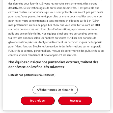
Illustration
Illustration
des données pour fournir ». Si vous retirez votre consentement, elles seront
précédente
suivante
désactivées. Si les technologies de suivi sont désactivées, il est possible que
certains contenus et annonces qui vous sont présentés ne soient pas pertinents
pour vous. Vous pouvez faire réapparaître ce menu pour modifier vos choix ou
pour retirer votre consentement à tout moment en cliquant sur le lien "Gérer
Jurassic Park Classic Games Collection Nintendo
mes préférences" en bas de page. Les choix que vous avez fait auront un effet
sur notre ou nos sites web. Pour plus d’informations, reportez-vous à notre
Switch
politique de confidentialité. Nos équipes ainsi que nos partenaires externes
Jeu Nintendo Switch
traitent des données selon les finalités suivantes : Utiliser des données de
En savoir +
géolocalisation précises. Analyser activement les caractéristiques de l’appareil
pour l’identification. Stocker et/ou accéder à des informations sur un appareil.
Garantie légale: 2 ans (
voir CGV
)
Publicités et contenu personnalisés, mesure de performance des publicités et du
Vendu par
Multishop
contenu, études d’audience et développement de services.
Nos équipes ainsi que nos partenaires externes, traitent des
Livraison dès 7/8 jours
données selon les finalités suivantes :
4,99€
Plus d'options
Liste de nos partenaires (fournisseurs)
82,12€
Vendu par
Multishop
Afficher toutes les finalités
Ajouter au panier
82,12€
Tout refuser
J'accepte
82,12€ / pce
Ajouter à une liste