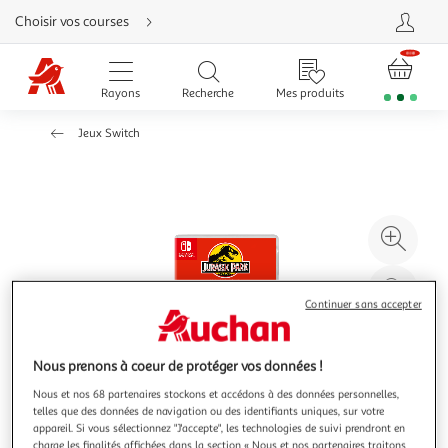
Aller
Choisir vos courses
directement
au
contenu
Aller
directement
Rayons
Recherche
Mes produits
à
la
recherche
Jeux Switch
Aller
directement
à
la
navigation
Aller
directement
à
Agr
la
rubrique
l'il
besoin
d'aide
à
Réd
20
l'il
Continuer sans accepter
à
Par
100
le
Nous prenons à coeur de protéger vos données !
%
pro
Nous et nos 68 partenaires stockons et accédons à des données personnelles,
telles que des données de navigation ou des identifiants uniques, sur votre
appareil. Si vous sélectionnez "J'accepte", les technologies de suivi prendront en
charge les finalités affichées dans la section « Nous et nos partenaires traitons